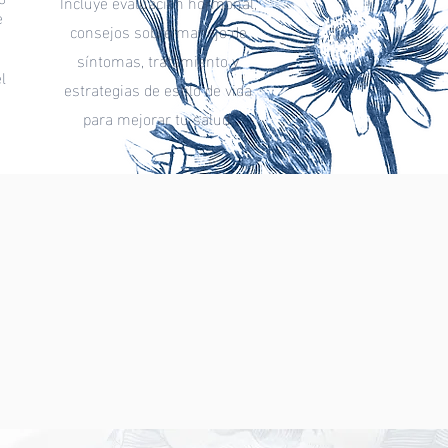
Incluye evaluación hormonal,
e
consejos sobre manejo de
síntomas, tratamiento y
l
estrategias de estilo de vida
para mejorar tu salud.