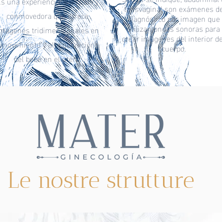
Es una experiencia avanzada y
tansvaginal son exámenes d
conmovedora que ofrece
diagnóstico por imagen que
utilizan ondas sonoras para
mágenes tridimensionales en
crear imágenes del interior de
movimiento y alta definición
cuerpo.
del bebé en el útero.
Le nostre strutture