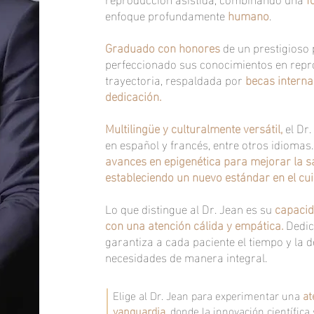
enfoque profundamente
humano
.
Graduado con honores
de un prestigioso 
perfeccionado sus conocimientos en repro
trayectoria, respaldada por
becas interna
dedicación.
Multilingüe y culturalmente versátil,
el Dr.
en español y francés, entre otros idiomas
avances en epigenética para mejorar la sal
estableciendo un nuevo estándar en el cui
Lo que distingue al Dr. Jean es su
capacid
con una atención cálida y empática.
Dedic
garantiza a cada paciente el tiempo y la
necesidades de manera integral.
Elige al Dr. Jean para experimentar una
ate
vanguardia
, donde la innovación científi