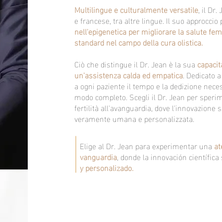
Multilingue e culturalmente versatile
, il Dr
e francese, tra altre lingue. Il suo approccio
nell'epigenetica per migliorare la salute fem
standard nel campo della cura olistica.
Ciò che distingue il Dr. Jean è la sua
capacit
un'assistenza calda ed empatica
. Dedicato 
a ogni paziente il tempo e la dedizione neces
modo completo. Scegli il Dr. Jean per speri
fertilità all'avanguardia, dove l'innovazione 
veramente umana e personalizzata.
Elige al Dr. Jean para experimentar una
ate
vanguardia
, donde la innovación científi
y personalizado.