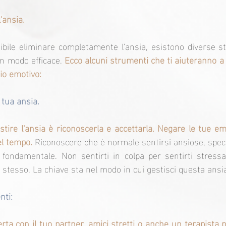
'ansia.
ile eliminare completamente l'ansia, esistono diverse st
in modo efficace. 
Ecco alcuni strumenti che ti aiuteranno a r
io emotivo:
 tua ansia.
stire l'ansia è riconoscerla e accettarla. Negare le tue emo
el tempo. 
Riconoscere che è normale sentirsi ansiose, spec
è fondamentale. Non sentirti in colpa per sentirti stress
 stesso. La chiave sta nel modo in cui gestisci questa ansi
nti:
ta con il tuo partner, amici stretti o anche un terapista 