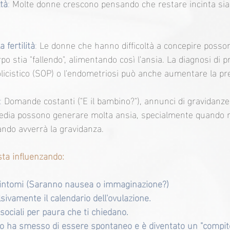
ltà
: 
Molte donne crescono pensando che restare incinta sia f
 fertilità
:
 Le donne che hanno difficoltà a concepire posson
rpo stia "fallendo", alimentando così l'ansia. La diagnosi di 
olicistico (SOP) o l'endometriosi può anche aumentare la p
:
 Domande costanti ("E il bambino?"), annunci di gravidanze 
media possono generare molta ansia, specialmente quando no
ando avverrà la gravidanza.
 sta influenzando:
sintomi (Saranno nausea o immaginazione?)
ivamente il calendario dell'ovulazione.
 sociali per paura che ti chiedano.
so ha smesso di essere spontaneo e è diventato un "compit