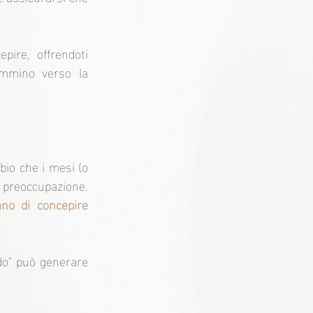
ire, offrendoti 
ammino verso la 
io che i mesi (o 
gli anni) di tentativi e aspettative legate alla gravidanza possano generare molta preoccupazione. 
o di concepire 
do" può generare 