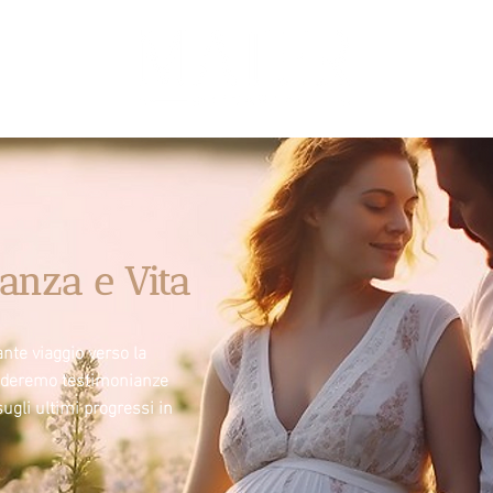
anza e Vita
nte viaggio verso la
videremo testimonianze
sugli ultimi progressi in