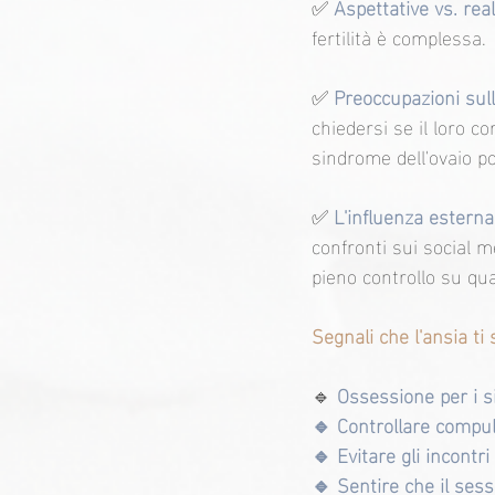
✅ 
Aspettative vs. rea
fertilità è complessa.
✅ 
Preoccupazioni sulla
chiedersi se il loro co
sindrome dell'ovaio p
✅
L'influenza esterna
confronti sui social 
pieno controllo su qu
Segnali che l'ansia ti
🔹
 Ossessione per i 
🔹 Controllare compuls
🔹 Evitare gli incontri
🔹 Sentire che il ses