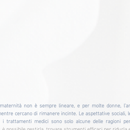
maternità non è sempre lineare, e per molte donne, l'an
tre cercano di rimanere incinte. Le aspettative sociali, le 
 e i trattamenti medici sono solo alcune delle ragioni per
, è possibile gestirla, trovare strumenti efficaci per ridurla 