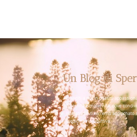
Un Blog di Sper
Unisciti a noi in questo appassiona
paternità e maternità, dove condi
ispiratrici e ti terremo aggiornato 
medicina riproduttiva.