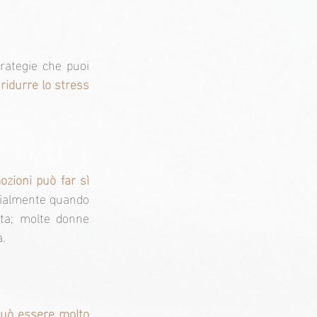
rategie che puoi 
idurre lo stress 
zioni può far sì 
ialmente quando 
ata; molte donne 
a.
può essere molto 