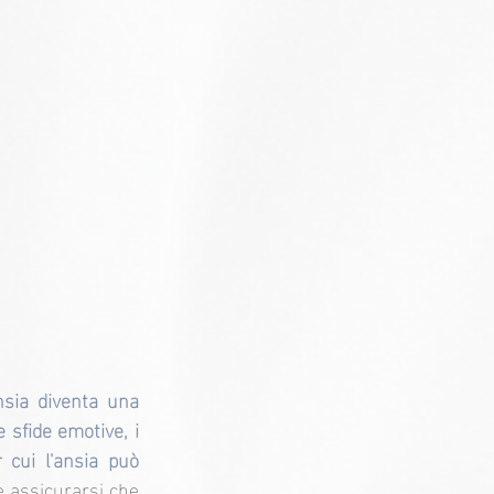
sia diventa una 
sfide emotive, i 
 cui l'ansia può 
e assicurarsi che 