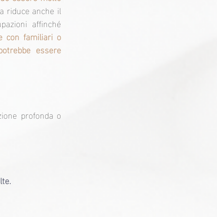
 riduce anche il 
azioni affinché 
 con familiari o 
potrebbe essere 
ione profonda o 
lte.