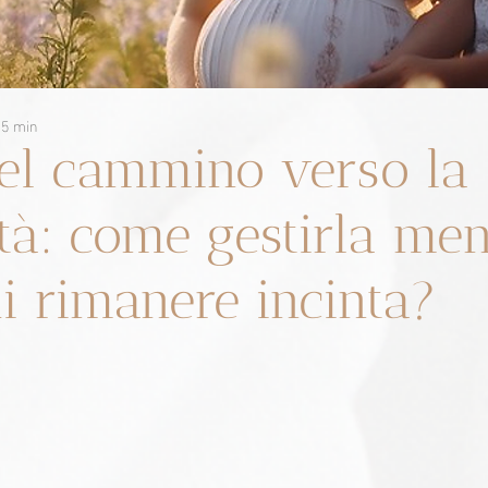
 5 min
el cammino verso la
tà: come gestirla men
di rimanere incinta?