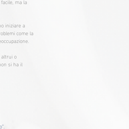
acile, ma la 
o iniziare a 
problemi come la 
reoccupazione.
altrui o 
n si ha il 
o".