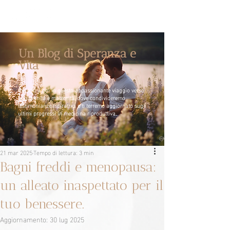
Un Blog di Speranza e
Vita
Unisciti a noi in questo appassionante viaggio verso
la paternità e maternità, dove condivideremo
testimonianze ispiratrici e ti terremo aggiornato sugli
ultimi progressi in medicina riproduttiva.
21 mar 2025
Tempo di lettura: 3 min
Bagni freddi e menopausa:
un alleato inaspettato per il
tuo benessere.
Aggiornamento:
30 lug 2025