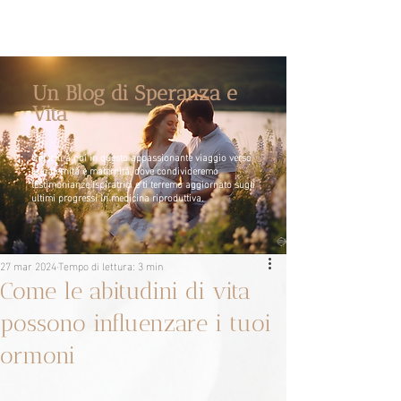
Un Blog di Speranza e
Vita
Unisciti a noi in questo appassionante viaggio verso
la paternità e maternità, dove condivideremo
testimonianze ispiratrici e ti terremo aggiornato sugli
ultimi progressi in medicina riproduttiva.
27 mar 2024
Tempo di lettura: 3 min
Come le abitudini di vita
possono influenzare i tuoi
ormoni