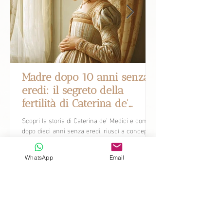
Madre dopo 10 anni senza
eredi: il segreto della
fertilità di Caterina de'
Medici.
Scopri la storia di Caterina de’ Medici e come,
dopo dieci anni senza eredi, riuscì a concepire
dieci figli.
WhatsApp
Email
Novità
Scopri come la ricerca attuale sta