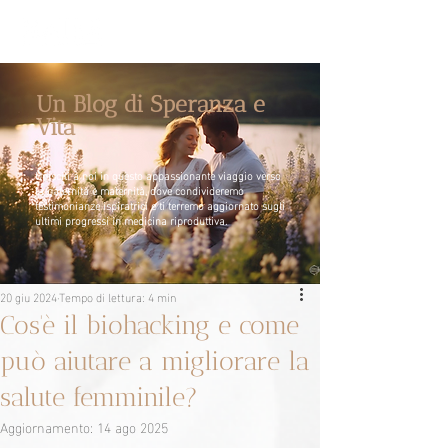
Un Blog di Speranza e
Vita
Unisciti a noi in questo appassionante viaggio verso
la paternità e maternità, dove condivideremo
testimonianze ispiratrici e ti terremo aggiornato sugli
ultimi progressi in medicina riproduttiva.
20 giu 2024
Tempo di lettura: 4 min
Cos'è il biohacking e come
può aiutare a migliorare la
salute femminile?
Aggiornamento:
14 ago 2025