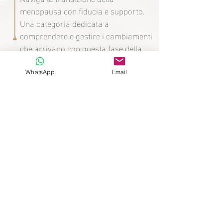
menopausa con fiducia e supporto.
Una categoria dedicata a
comprendere e gestire i cambiamenti
che arrivano con questa fase della
vita. Scopri strategie efficaci per
alleviare i disagi e migliorare la tua
WhatsApp
Email
qualità di vita.
Madre dopo 10 anni senza