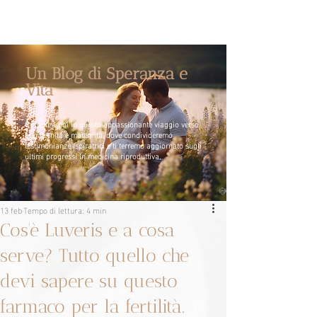
Un Blog di Speranza e
Vita
Unisciti a noi in questo appassionante viaggio verso
la paternità e maternità, dove condivideremo
testimonianze ispiratrici e ti terremo aggiornato sugli
ultimi progressi in medicina riproduttiva.
13 feb
Tempo di lettura: 4 min
Cos'è Luveris e a cosa
serve? Tutto quello che
devi sapere su questo
farmaco per la fertilità.