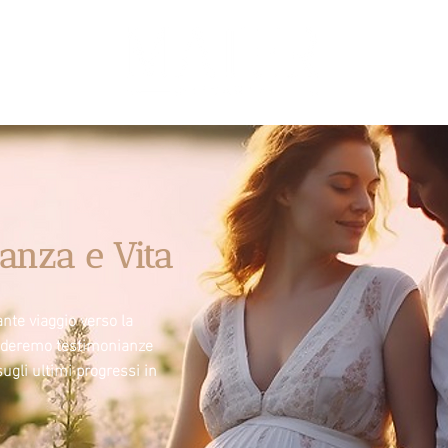
anza e Vita
nte viaggio verso la
videremo testimonianze
sugli ultimi progressi in