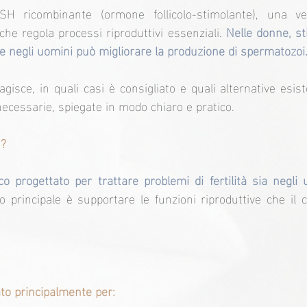
H ricombinante (ormone follicolo-stimolante), una vers
he regola processi riproduttivi essenziali. 
Nelle donne, st
re negli uomini può migliorare la produzione di spermatozoi
isce, in quali casi è consigliato e quali alternative esisto
necessarie, spiegate in modo chiaro e pratico.
n?
progettato per trattare problemi di fertilità sia negli 
vo principale è supportare le funzioni riproduttive che il 
ato principalmente per: