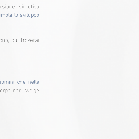
ione sintetica 
imola lo sviluppo 
.
no, qui troverai 
uomini che nelle 
corpo non svolge 