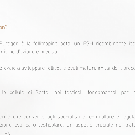
on?
i Puregon è la follitropina beta, un FSH ricombinante ide
anismo d'azione è preciso:
e ovaie a sviluppare follicoli e ovuli maturi, imitando il proc
a le cellule di Sertoli nei testicoli, fondamentali per l
on è che consente agli specialisti di controllare e rego
zione ovarica o testicolare, un aspetto cruciale nei tra
FIV).