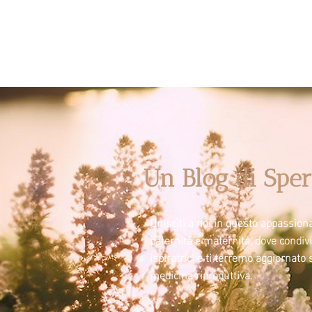
Un Blog di Sper
Unisciti a noi in questo appassiona
paternità e maternità, dove condi
ispiratrici e ti terremo aggiornato 
medicina riproduttiva.