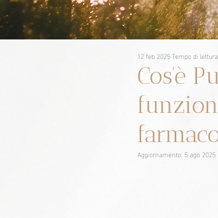
12 feb 2025
Tempo di lettura
Cos'è P
funzion
farmaco 
Aggiornamento:
5 ago 2025