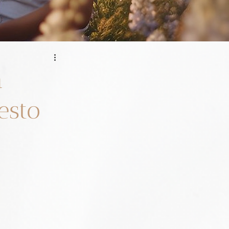
a
esto