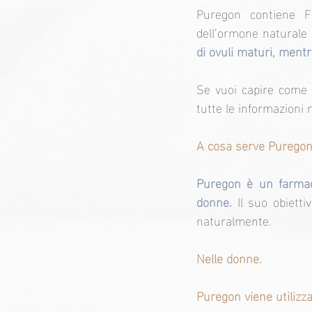
Puregon contiene FS
dell’ormone naturale c
di ovuli maturi, ment
Se vuoi capire come ag
tutte le informazioni 
A cosa serve Purego
Puregon è un farmaco 
donne. 
Il suo obietti
naturalmente.
Nelle donne.
Puregon viene utilizz