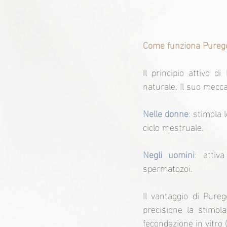
Come funziona Pureg
Il principio attivo d
naturale. Il suo mecc
Nelle donne
:
 stimola l
ciclo mestruale.
Negli uomini
: 
attiv
spermatozoi.
Il vantaggio di Pureg
precisione la stimola
fecondazione in vitro (