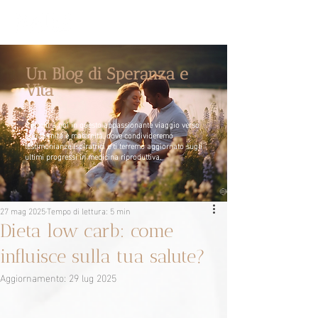
Un Blog di Speranza e
Vita
Unisciti a noi in questo appassionante viaggio verso
la paternità e maternità, dove condivideremo
testimonianze ispiratrici e ti terremo aggiornato sugli
ultimi progressi in medicina riproduttiva.
27 mag 2025
Tempo di lettura: 5 min
Dieta low carb: come
influisce sulla tua salute?
Aggiornamento:
29 lug 2025