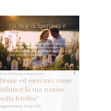
Un Blog di Speranza e
Vita
Unisciti a noi in questo appassionante viaggio verso
la paternità e maternità, dove condivideremo
testimonianze ispiratrici e ti terremo aggiornato sugli
ultimi progressi in medicina riproduttiva.
5 mar 2025
Tempo di lettura: 3 min
Donne ed esercizio: come
influisce la tua routine
sulla fertilità?
Aggiornamento:
30 lug 2025