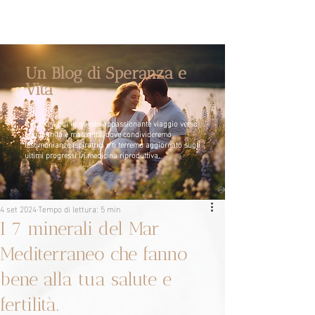
Un Blog di Speranza e
Vita
Unisciti a noi in questo appassionante viaggio verso
la paternità e maternità, dove condivideremo
testimonianze ispiratrici e ti terremo aggiornato sugli
ultimi progressi in medicina riproduttiva.
4 set 2024
Tempo di lettura: 5 min
I 7 minerali del Mar
Mediterraneo che fanno
bene alla tua salute e
fertilità.