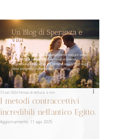
Un Blog di Speranza e
Vita
Unisciti a noi in questo appassionante viaggio verso
la paternità e maternità, dove condivideremo
testimonianze ispiratrici e ti terremo aggiornato sugli
ultimi progressi in medicina riproduttiva.
13 set 2024
Tempo di lettura: 4 min
I metodi contraccettivi
incredibili nell'antico Egitto.
Aggiornamento:
11 ago 2025