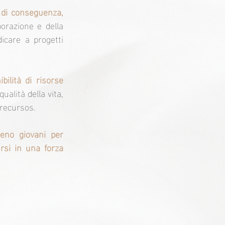
di conseguenza, 
razione e della 
care a progetti 
lità di risorse 
alità della vita, 
 recursos.
no giovani per 
si in una forza 