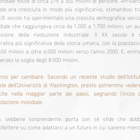
diale fosse di circa 275 a 300 milioni di persone. Arrivando
le era cresciuta in modo più significativo, stimandosi tra
l XIX secolo ha sperimentato una crescita demografica senza
ale che raggiungeva circa da 1.000 a 1.700 milioni, un a
nsione della rivoluzione industriale. Il XX secolo è s
rafica più significativa della storia umana, con la popolazi
50 milioni a oltre 6,000 milioni verso l'anno 2000. E, entro 
rato la soglia degli 8.000 milioni.
anno per cambiare. Secondo un recente studio dell'Istitut
ute dell'Università di Washington, presto potremmo veder
ite nella maggior parte dei paesi, segnando l'inizio d
olazione mondiale.
 sebbene sorprendente, porta con sé sfide che dobbi
 riflettere su come adattarci a un futuro in cui saremo men