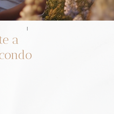
te a
econdo