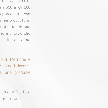
 al XVIII secolo, 
 i 650 e gli 800 
 precedenti, con 
umento dovuto in 
tato testimone 
one mondiale che 
la fine dell'anno 
o di Metriche e 
e come i decessi 
i una graduale 
amo affrontare 
o numerosi.