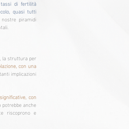
ssi di fertilità 
olo, quasi tutti 
nostre piramidi 
ali.
la struttura per 
azione, con una 
nti implicazioni 
gnificative, con 
o potrebbe anche 
e riscoprono e 