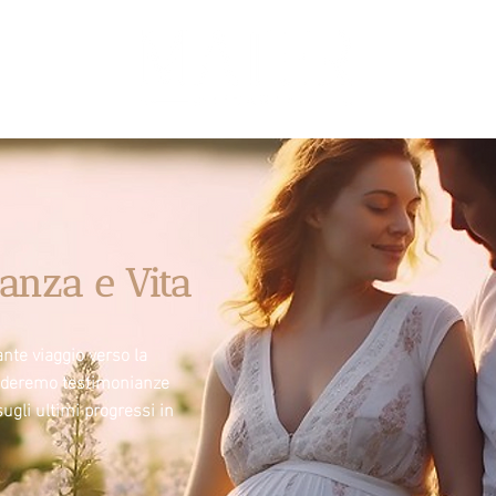
anza e Vita
nte viaggio verso la
videremo testimonianze
sugli ultimi progressi in