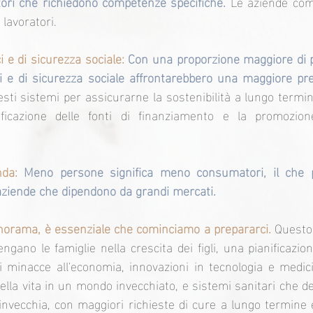
ori che richiedono competenze specifiche.
 Le aziende com
 lavoratori.
i e di sicurezza sociale:
Con una proporzione maggiore di p
ci e di sicurezza sociale affrontarebbero una maggiore pr
esti sistemi per assicurarne la sostenibilità a lungo termin
ificazione delle fonti di finanziamento e la promozion
da:
 Meno persone significa meno consumatori, il che po
aziende che dipendono da grandi mercati.
anorama, è essenziale che cominciamo a prepararci.
 Questo 
gano le famiglie nella crescita dei figli, una pianificazion
li minacce all'economia, innovazioni in tecnologia e medi
della vita in un mondo invecchiato, e sistemi sanitari che d
nvecchia, con maggiori richieste di cure a lungo termine