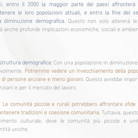
, entro il 2050 la maggior parte dei paesi affronterà ta
tenere le loro popolazioni attuali, e entro la fine del sec
 diminuzione demografica. 
Questo non solo altererà le 
 anche profonde implicazioni economiche, sociali e ambient
struttura demografica:
 Con una popolazione in diminuzione, 
volmente. 
Potremmo vedere un invecchiamento della popol
 di persone anziane e meno giovani.
 Questo avrebbe importa
nziani e per il mercato del lavoro.
:
 Le comunità piccole e rurali potrebbero affrontare sfide si
tenere tradizioni e coesione comunitaria.
 Tuttavia, quest
imento culturale, dove le comunità più piccole e unit
ntità uniche.