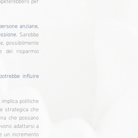
peterebbero per 
ersone anziane, 
essione. 
Sarebbe 
e, possibilmente 
e del risparmio 
trebbe influire 
implica politiche 
e strategica che 
cina che possano 
evono adattarsi a 
 e un incremento 