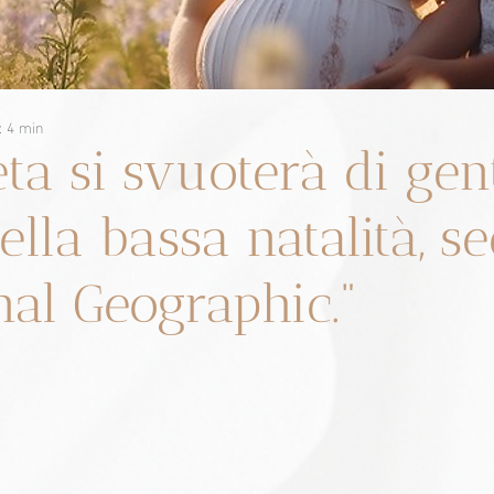
: 4 min
eta si svuoterà di gen
ella bassa natalità, s
nal Geographic."