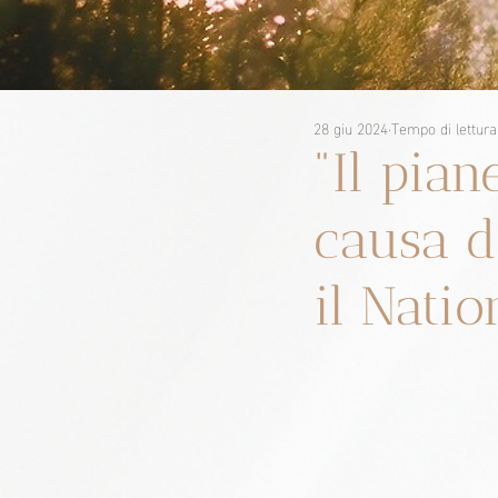
28 giu 2024
Tempo di lettura
"Il pian
causa d
il Natio