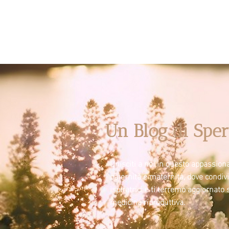
Un Blog di Sper
Unisciti a noi in questo appassiona
paternità e maternità, dove condi
ispiratrici e ti terremo aggiornato 
medicina riproduttiva.