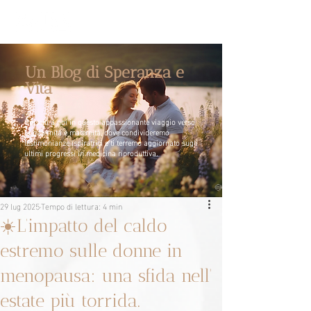
Un Blog di Speranza e
Vita
Unisciti a noi in questo appassionante viaggio verso
la paternità e maternità, dove condivideremo
testimonianze ispiratrici e ti terremo aggiornato sugli
ultimi progressi in medicina riproduttiva.
29 lug 2025
Tempo di lettura: 4 min
☀️L’impatto del caldo
estremo sulle donne in
menopausa: una sfida nell'
estate più torrida.