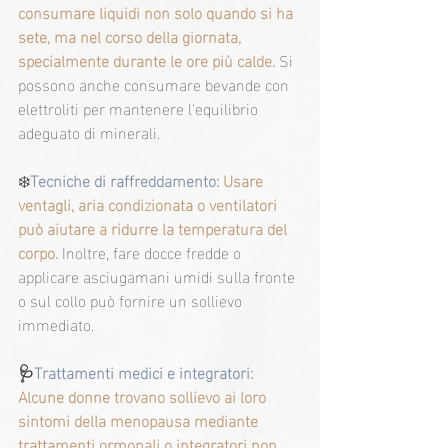
consumare liquidi non solo quando si ha 
sete, ma nel corso della giornata, 
specialmente durante le ore più calde.
 Si 
possono anche consumare bevande con 
elettroliti per mantenere l'equilibrio 
adeguato di minerali.
❄️
Tecniche di raffreddamento:
Usare 
ventagli, aria condizionata o ventilatori 
può aiutare a ridurre la temperatura del 
corpo.
Inoltre, fare docce fredde o 
applicare asciugamani umidi sulla fronte 
o sul collo può fornire un sollievo 
immediato.
🩺
Trattamenti medici e integratori:
Alcune donne trovano sollievo ai loro 
sintomi della menopausa mediante 
trattamenti ormonali o integratori non 