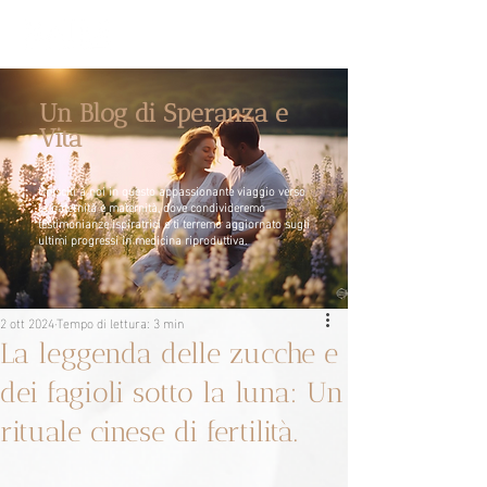
Un Blog di Speranza e
Vita
Unisciti a noi in questo appassionante viaggio verso
la paternità e maternità, dove condivideremo
testimonianze ispiratrici e ti terremo aggiornato sugli
ultimi progressi in medicina riproduttiva.
2 ott 2024
Tempo di lettura: 3 min
La leggenda delle zucche e
dei fagioli sotto la luna: Un
rituale cinese di fertilità.