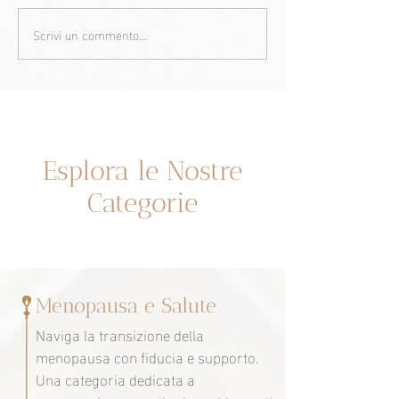
Scrivi un commento...
Ciò che ogni donna
Ozempic babies:
dovrebbe sapere sulla
farmaci GLP-1 p
propria fertilità.
dimagrire posso
influenzare la fer
Un espacio dedicado a ti
Esplora le Nostre
Categorie
Menopausa e Salute
Naviga la transizione della
menopausa con fiducia e supporto.
Una categoria dedicata a