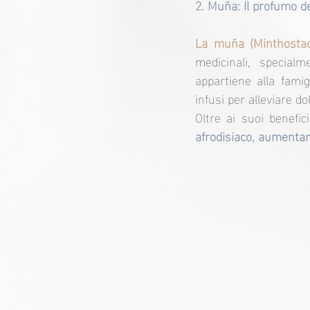
2. Muña: Il profumo del
La muña (Minthostach
medicinali, special
appartiene alla famig
infusi per alleviare do
Oltre ai suoi benefic
afrodisiaco, aumentan