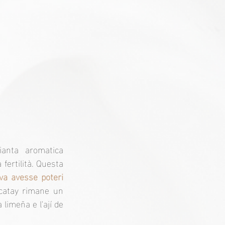
anta aromatica 
fertilità. Questa 
va avesse poteri 
acatay rimane un 
limeña e l'ají de 