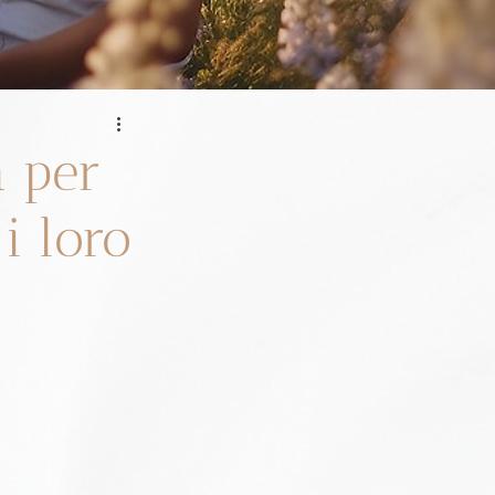
a per
 i loro