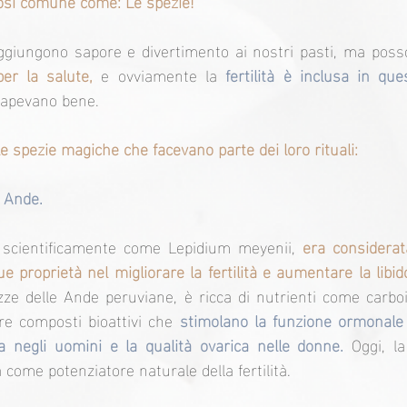
osì comune come: Le spezie!
ggiungono sapore e divertimento ai nostri pasti, ma pos
er la salute,
 e ovviamente la 
fertilità è inclusa in que
 sapevano bene.
e spezie magiche che facevano parte dei loro rituali:
e Ande.
 scientificamente come Lepidium meyenii, 
era considerat
e proprietà nel migliorare la fertilità e aumentare la libid
zze delle Ande peruviane, è ricca di nutrienti come carboid
ere composti bioattivi che 
stimolano la funzione ormonale
 negli uomini e la qualità ovarica nelle donne.
 Oggi, l
come potenziatore naturale della fertilità.