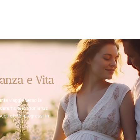
anza e Vita
nte viaggio verso la
videremo testimonianze
sugli ultimi progressi in