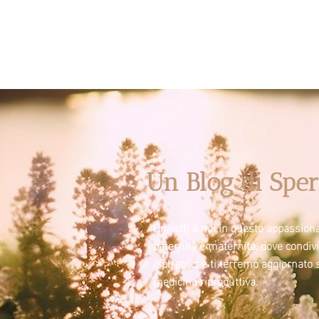
Un Blog di Sper
Unisciti a noi in questo appassiona
paternità e maternità, dove condi
ispiratrici e ti terremo aggiornato 
medicina riproduttiva.