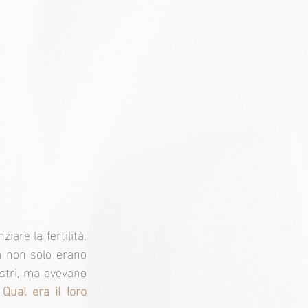
re la fertilità. 
a non solo erano 
maestri nella costruzione di impressionanti cittadelle e nell'osservazione degli astri, ma avevano 
Qual era il loro 