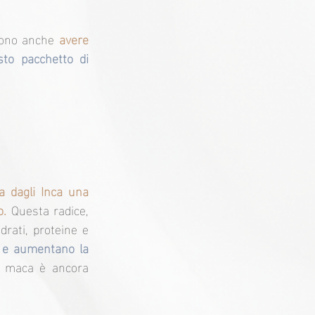
sono anche
 avere 
sto pacchetto di 
a dagli Inca una 
o.
 Questa radice, 
rati, proteine e 
 e aumentano la 
a maca è ancora 