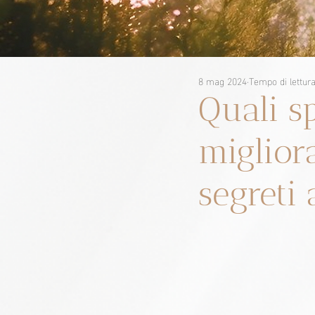
8 mag 2024
Tempo di lettur
Quali s
migliora
segreti 