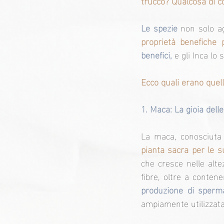
trucco? Qualcosa di c
Le spezie
 non solo a
proprietà benefiche p
benefici,
 e gli Inca lo
Ecco quali erano quell
1. Maca: La gioia dell
La maca, conosciuta
pianta sacra per le su
che cresce nelle alte
fibre, oltre a conten
produzione di sperma
ampiamente utilizzata 