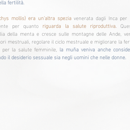
la fertilità.
ys mollis) era un'altra spezia
 venerata dagli Inca per 
mente per quanto 
riguarda la salute riproduttiva.
 Ques
lia della menta e cresce sulle montagne delle Ande, veni
lori mestruali, regolare il ciclo mestruale e migliorare la fert
i per la salute femminile, 
la muña veniva anche conside
do il desiderio sessuale sia negli uomini che nelle donne.