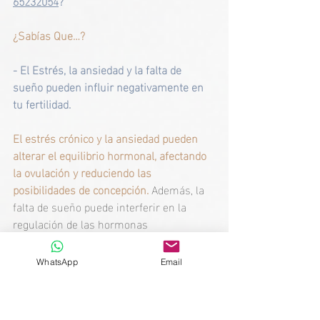
65232054
?
¿Sabías Que…?  
- El Estrés, la ansiedad y la falta de 
sueño pueden influir negativamente en 
tu fertilidad.
El estrés crónico y la ansiedad pueden 
alterar el equilibrio hormonal, afectando 
la ovulación y reduciendo las 
posibilidades de concepción.
 Además, la 
falta de sueño puede interferir en la 
regulación de las hormonas 
reproductivas, contribuyendo a 
dificultades para concebir. Por lo tanto, 
WhatsApp
Email
mantener una buena salud mental y 
hábitos de sueño adecuados es esencial 
para optimizar la fertilidad.