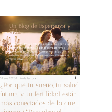
Un Blog de Esperanza y
Vida
Únete a nosotros en este apasionante viaje hacia la
paternidad y maternidad, donde compartiremos
testimonios inspiradores y te mantendremos
actualizado sobre los últimos avances en medicina
reproductiva.
31 ene 2025
7 min de lectura
¿Por qué tu sueño, tu salud
íntima y tu fertilidad están
más conectados de lo que