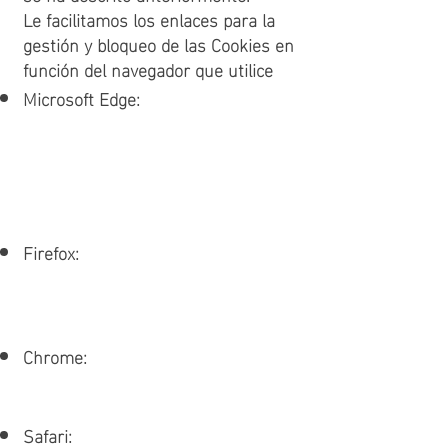
Le facilitamos los enlaces para la
gestión y bloqueo de las Cookies en
función del navegador que utilice
Microsoft Edge:
https://support.microsoft.com/en-
us/office/delete-cookies-in-
microsoft-edge-63947406-40ac-
c3b8-57b9-2a946a29ae09?ui=en-
us&rs=en-us&ad=us
Firefox:
https://support.mozilla.org/en-
US/kb/clear-cookies-and-site-data-
firefox
Chrome:
https://support.google.com/chrome
/answer/95647?hl=en
Safari: