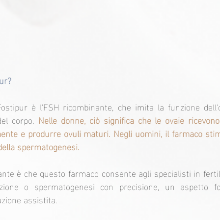
ur?
i Fostipur è l'FSH ricombinante, che imita la funzione dell'
el corpo. 
Nelle donne, ciò significa che le ovaie ricevon
nte e produrre ovuli maturi. Negli uomini, il farmaco stimol
 della spermatogenesi.
nte è che questo farmaco consente agli specialisti in fertili
azione o spermatogenesi con precisione, un aspetto fo
zione assistita.