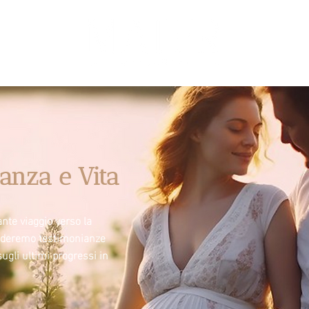
anza e Vita
nte viaggio verso la
videremo testimonianze
sugli ultimi progressi in