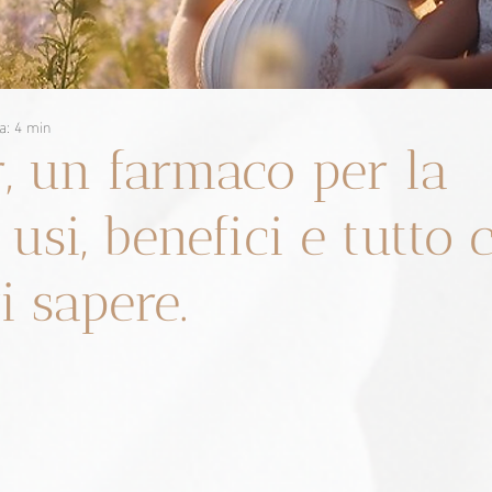
a: 4 min
r, un farmaco per la
: usi, benefici e tutto 
i sapere.