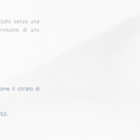
zzato senza una 
visione di uno 
me il citrato di 
IU).