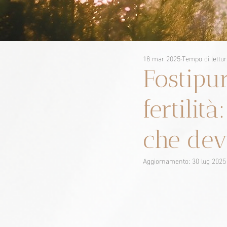
18 mar 2025
Tempo di lettur
Fostipu
fertilità
che dev
Aggiornamento:
30 lug 2025