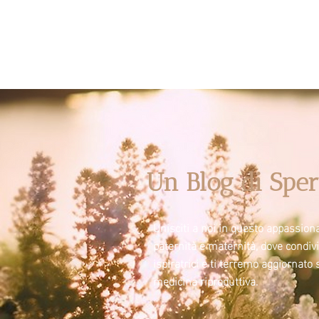
Un Blog di Sper
Unisciti a noi in questo appassiona
paternità e maternità, dove condi
ispiratrici e ti terremo aggiornato 
medicina riproduttiva.