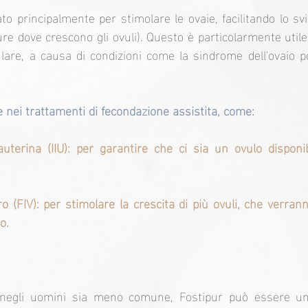
to principalmente per stimolare le ovaie, facilitando lo svilu
ture dove crescono gli ovuli). Questo è particolarmente util
ulare, a causa di condizioni come la sindrome dell'ovaio pol
nei trattamenti di fecondazione assistita, come:
auterina (IIU): per garantire che ci sia un ovulo disponi
o (FIV): per stimolare la crescita di più ovuli, che verrann
o.
negli uomini sia meno comune, Fostipur può essere una