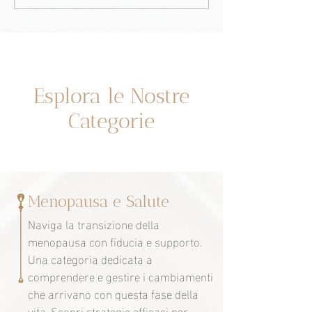
pelle? Potrebbe essere a
menopausa: Una 
causa della menopausa?
superamento ed
empowerment.
Un espacio dedicado a ti
Esplora le Nostre
Categorie
Menopausa e Salute
Naviga la transizione della
menopausa con fiducia e supporto.
Una categoria dedicata a
comprendere e gestire i cambiamenti
che arrivano con questa fase della
vita. Scopri strategie efficaci per