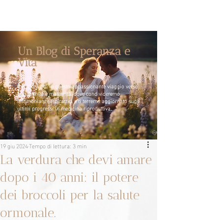
Un Blog di Speranza e
Vita
Unisciti a noi in questo appassionante viaggio verso
la paternità e maternità, dove condivideremo
testimonianze ispiratrici e ti terremo aggiornato sugli
ultimi progressi in medicina riproduttiva.
19 giu 2024
Tempo di lettura: 3 min
La verdura che devi amare
dopo i 40 anni: il potere
dei broccoli per la salute
ormonale.