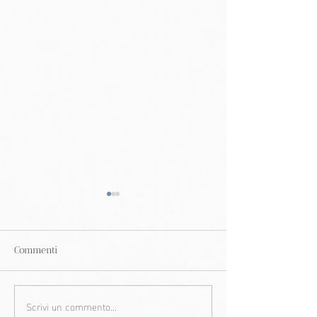
Commenti
Scrivi un commento...
Colorito giallastro sulla
Naomi Watts e l