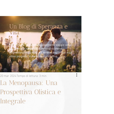
Un Blog di Speranza e
Vita
Unisciti a noi in questo appassionante viaggio verso
la paternità e maternità, dove condivideremo
testimonianze ispiratrici e ti terremo aggiornato sugli
ultimi progressi in medicina riproduttiva.
20 mar 2024
Tempo di lettura: 3 min
La Menopausa: Una
Prospettiva Olistica e
Integrale