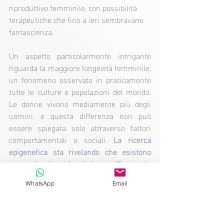
riproduttivo femminile, con possibilità 
terapeutiche che fino a ieri sembravano 
fantascienza.
Un aspetto particolarmente intrigante 
riguarda la maggiore longevità femminile, 
un fenomeno osservato in praticamente 
tutte le culture e popolazioni del mondo. 
Le donne vivono mediamente più degli 
uomini, e questa differenza non può 
essere spiegata solo attraverso fattori 
comportamentali o sociali. 
La ricerca 
epigenetica sta rivelando che esistono 
meccanismi molecolari specificamente 
femminili che conferiscono una sorta di 
WhatsApp
Email
"vantaggio biologico" nella lotta contro 
l'invecchiamento.
Gli ormoni femminili, in particolare gli 