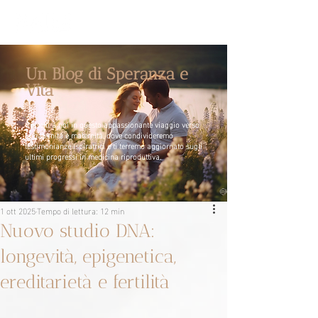
Un Blog di Speranza e
Vita
Unisciti a noi in questo appassionante viaggio verso
la paternità e maternità, dove condivideremo
testimonianze ispiratrici e ti terremo aggiornato sugli
ultimi progressi in medicina riproduttiva.
1 ott 2025
Tempo di lettura: 12 min
Nuovo studio DNA:
longevità, epigenetica,
ereditarietà e fertilità