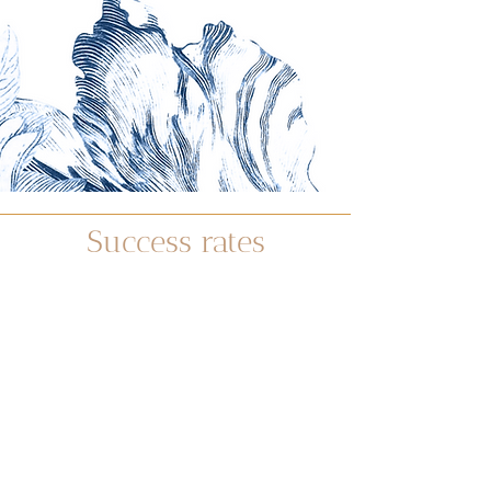
Success rates
98%
PREIMPLANTATION GENETIC
DIAGNOSIS
83%
EGG DONATION