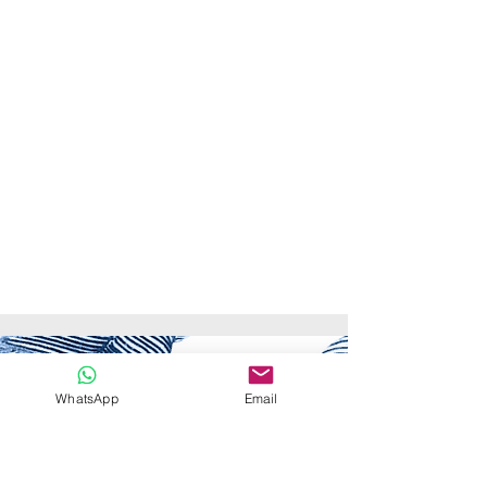
98%
TRANSFER OF FROZEN EMBRYOS FOR
COUPLES WISHING FOR A SECOND
CHILD
65%-90%
IN VITRO FERTILIZATION
WhatsApp
Email