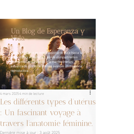
Un Blog de Esperanza y
Vida
Únete a nosotros en este apasionante viaje hacia la
paternidad y maternidad, donde compartiremos
testimonios inspiradores y te mantendremos
actualizado sobre los últimos avances en medicina
reproductiva.
4 mars 2025
4 min de lecture
Les différents types d’utérus
: Un fascinant voyage à
travers l’anatomie féminine.
Dernière mise à jour :
3 août 2025