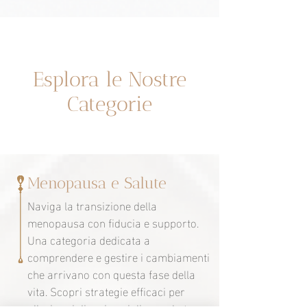
ciclo e menopausa
spiega un fenom
ancestrale.
Un espacio dedicado a ti
Esplora le Nostre
Categorie
Menopausa e Salute
Naviga la transizione della
menopausa con fiducia e supporto.
Una categoria dedicata a
comprendere e gestire i cambiamenti
che arrivano con questa fase della
vita. Scopri strategie efficaci per