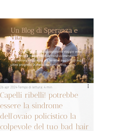
Un Blog di Speranza e
Vita
Unisciti a noi in questo appassionante viaggio verso
la paternità e maternità, dove condivideremo
testimonianze ispiratrici e ti terremo aggiornato sugli
ultimi progressi in medicina riproduttiva.
26 apr 2024
Tempo di lettura: 4 min
Capelli ribelli! potrebbe
essere la sindrome
dell'ovaio policistico la
colpevole del tuo bad hair