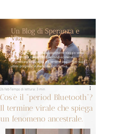
Un Blog di Speranza e
Vita
Unisciti a noi in questo appassionante viaggio verso
la paternità e maternità, dove condivideremo
testimonianze ispiratrici e ti terremo aggiornato sugli
ultimi progressi in medicina riproduttiva.
26 feb
Tempo di lettura: 3 min
Cos’è il “period Bluetooth”?
Il termine virale che spiega
un fenomeno ancestrale.