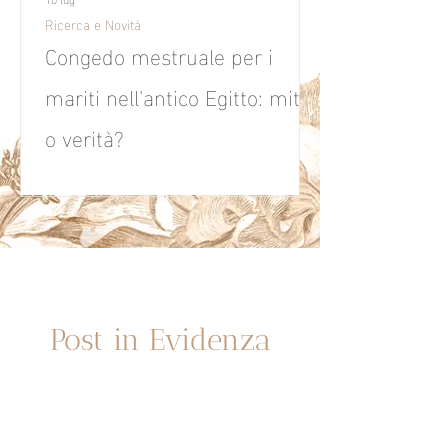
Ricerca e Novità
Congedo mestruale per i
mariti nell'antico Egitto: mito
o verità?
¿Permesso mestruale nell’Antico Egitto? 🏺
Scopri la storia dietro questo curioso
documento e cosa ci rivela sulla salute
femminile di 3.000 anni fa.
No te pierdas nada
Post in Evidenza