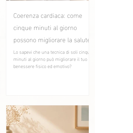
Coerenza cardiaca: come
cinque minuti al giorno
possono migliorare la salute
ormonale, la fertilità e il
Lo sapevi che una tecnica di soli cinque
minuti al giorno può migliorare il tuo
benessere femminile
benessere fisico ed emotivo?