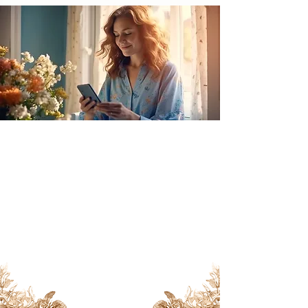
In questo spazio, esploreremo
storie ispiratrici, consigli per
migliorare la salute e il benessere
delle donne, progressi scientifici e
supporto emotivo nel tuo
cammino verso la genitorialità.
Scopri uno spazio pieno di
speranza, cura e amore qui!