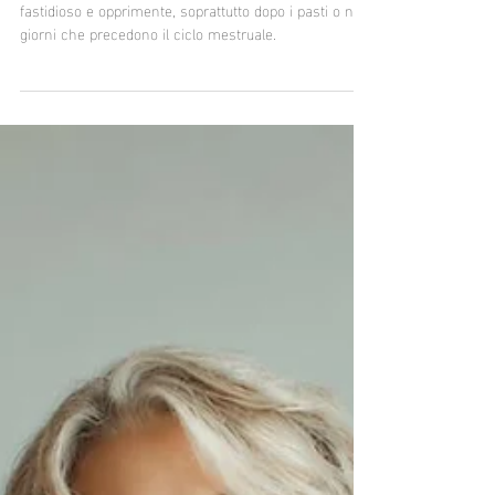
essere il reggiseno.
Al mattino il reggiseno è comodo, ma più tardi diventa
fastidioso e opprimente, soprattutto dopo i pasti o nei
giorni che precedono il ciclo mestruale.