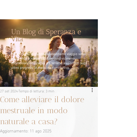
Un Blog di Speranza e
Vita
Unisciti a noi in questo appassionante viaggio verso
la paternità e maternità, dove condivideremo
testimonianze ispiratrici e ti terremo aggiornato sugli
ultimi progressi in medicina riproduttiva.
27 set 2024
Tempo di lettura: 3 min
Come alleviare il dolore
mestruale in modo
naturale a casa?
Aggiornamento:
11 ago 2025