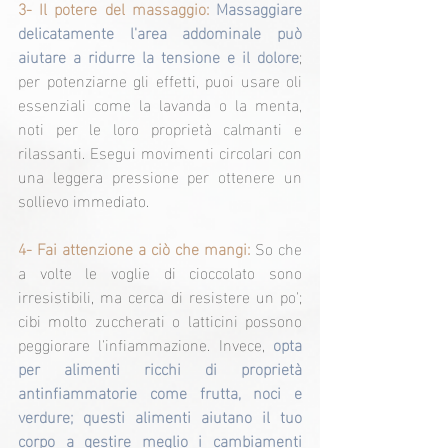
3- Il potere del massaggio: 
Massaggiare 
delicatamente l'area addominale può 
aiutare a ridurre la tensione e il dolore
; 
per potenziarne gli effetti, puoi usare oli 
essenziali come la lavanda o la menta, 
noti per le loro proprietà calmanti e 
rilassanti. Esegui movimenti circolari con 
una leggera pressione per ottenere un 
sollievo immediato.
4- Fai attenzione a ciò che mangi: 
So che 
a volte le voglie di cioccolato sono 
irresistibili, ma cerca di resistere un po'; 
cibi molto zuccherati o latticini possono 
peggiorare l'infiammazione. Invece, 
opta 
per alimenti ricchi di proprietà 
antinfiammatorie come frutta, noci e 
verdure; questi alimenti aiutano il tuo 
corpo a gestire meglio i cambiamenti 