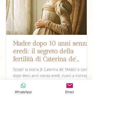
Madre dopo 10 anni senza
eredi: il segreto della
fertilità di Caterina de'
Medici.
Scopri la storia di Caterina de’ Medici e come,
dopo dieci anni senza eredi, riuscì a concepire
dieci figli.
WhatsApp
Email
Novità
Scopri come la ricerca attuale sta