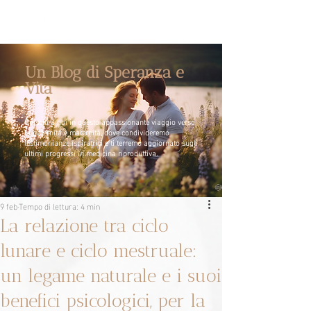
Un Blog di Speranza e
Vita
Unisciti a noi in questo appassionante viaggio verso
la paternità e maternità, dove condivideremo
testimonianze ispiratrici e ti terremo aggiornato sugli
ultimi progressi in medicina riproduttiva.
9 feb
Tempo di lettura: 4 min
La relazione tra ciclo
lunare e ciclo mestruale:
un legame naturale e i suoi
benefici psicologici, per la