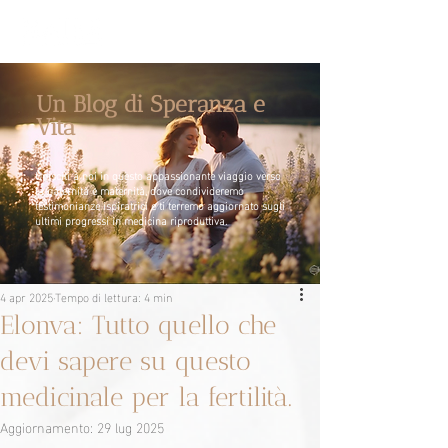
Un Blog di Speranza e
Vita
Unisciti a noi in questo appassionante viaggio verso
la paternità e maternità, dove condivideremo
testimonianze ispiratrici e ti terremo aggiornato sugli
ultimi progressi in medicina riproduttiva.
4 apr 2025
Tempo di lettura: 4 min
Elonva: Tutto quello che
devi sapere su questo
medicinale per la fertilità.
Aggiornamento:
29 lug 2025