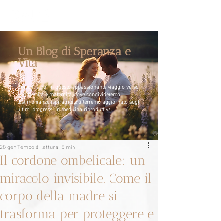
Un Blog di Speranza e
Vita
Unisciti a noi in questo appassionante viaggio verso
la paternità e maternità, dove condivideremo
testimonianze ispiratrici e ti terremo aggiornato sugli
ultimi progressi in medicina riproduttiva.
28 gen
Tempo di lettura: 5 min
Il cordone ombelicale: un
miracolo invisibile. Come il
corpo della madre si
trasforma per proteggere e