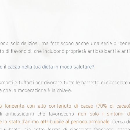
ono solo deliziosi, ma forniscono anche una serie di benefi
to di flavonoidi, che includono proprietà antiossidanti e ant
il cacao nella tua dieta in modo salutare?
marti e tuffarti per divorare tutte le barrette di cioccolato 
e che la moderazione è la chiave.
to fondente con alto contenuto di cacao (70% di cacao)
di antiossidanti che favoriscono 
non solo i sintomi di
lo stato d'animo attribuibile al periodo ormonale.
 Cerca di
uilibrato, sia sotto forma di cioccolato fondente, cacao