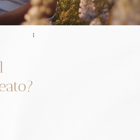
l
leato?