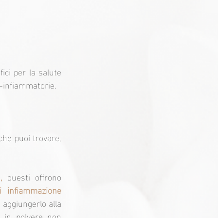
ci per la salute 
i-infiammatorie.
che puoi trovare, 
,
 questi offrono 
 infiammazione 
 aggiungerlo alla 
 in polvere non 