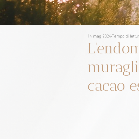
14 mag 2024
Tempo di lettu
L'endom
muragli
cacao e