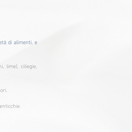
à di alimenti, e 
 lime), ciliegie, 
ori.
lenticchie.