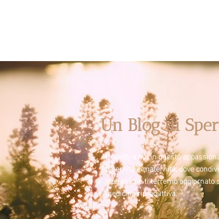
Un Blog di Sper
Unisciti a noi in questo appassiona
paternità e maternità, dove condi
ispiratrici e ti terremo aggiornato 
medicina riproduttiva.