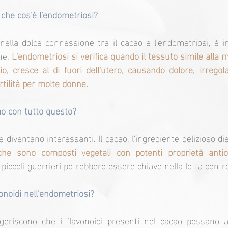
 che cos'è l'endometriosi?
ella dolce connessione tra il cacao e l'endometriosi, è i
ne. 
L'endometriosi si verifica quando il tessuto simile alla m
 cresce al di fuori dell'utero, causando dolore, irregola
rtilità per molte donne.
ao con tutto questo?
 diventano interessanti. Il cacao, l'ingrediente delizioso diet
che sono composti vegetali con potenti proprietà antio
 piccoli guerrieri potrebbero essere chiave nella lotta contr
vonoidi nell'endometriosi?
geriscono che i flavonoidi presenti nel cacao possano ai