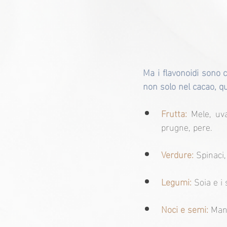
Ma i flavonoidi sono 
non solo nel cacao, qu
Frutta:
 Mele, uva
prugne, pere.
Verdure: 
Spinaci,
Legumi:
 Soia e i 
Noci e semi:
 Mand