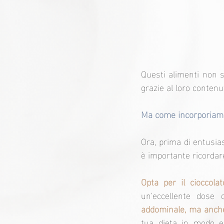
Questi alimenti non s
grazie al loro contenu
Ma come incorporiamo 
Ora, prima di entusias
è importante ricordar
Opta per il cioccola
un'eccellente dose 
addominale, ma anche 
tua dieta in modo eq