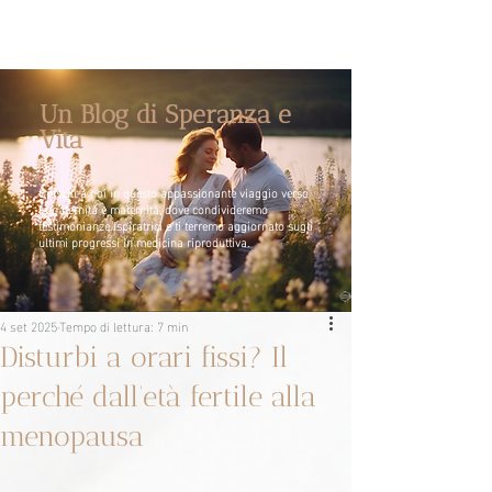
Un Blog di Speranza e
Vita
Unisciti a noi in questo appassionante viaggio verso
la paternità e maternità, dove condivideremo
testimonianze ispiratrici e ti terremo aggiornato sugli
ultimi progressi in medicina riproduttiva.
4 set 2025
Tempo di lettura: 7 min
Disturbi a orari fissi? Il
perché dall’età fertile alla
menopausa