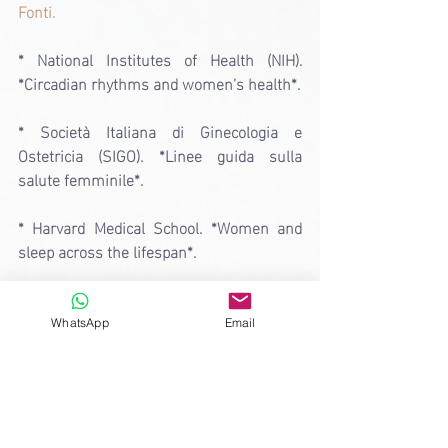
Fonti.
* National Institutes of Health (NIH). 
*Circadian rhythms and women’s health*.
* Società Italiana di Ginecologia e 
Ostetricia (SIGO). *Linee guida sulla 
salute femminile*.
* Harvard Medical School. *Women and 
sleep across the lifespan*.
* European Society of Human 
Reproduction and Embryology (ESHRE). 
WhatsApp
Email
*Chronobiology and fertility*.
* American College of Obstetricians and 
Gynecologists (ACOG). *Menopause 
management guidelines*.