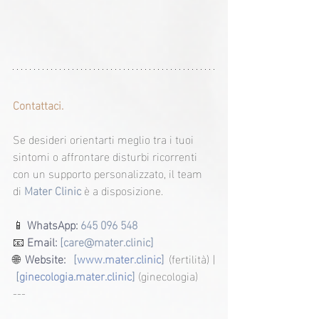
Contattaci.
Se desideri orientarti meglio tra i tuoi 
sintomi o affrontare disturbi ricorrenti 
con un supporto personalizzato, il team 
di 
Mater Clinic
 è a disposizione.
📱 
WhatsApp: 
645 096 548
📧 
Email:
 [care@mater.clinic]
🌐 
Website:
 [
www.mater.clinic
]
 (fertilità) | 
 [
ginecologia.mater.clinic
] 
(ginecologia)
---