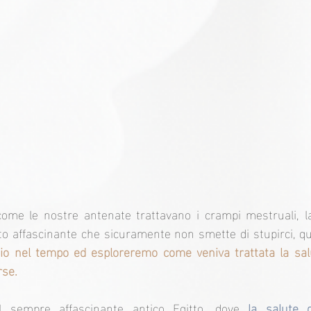
come le nostre antenate trattavano i crampi mestruali, la
o affascinante che sicuramente non smette di stupirci, qu
gio nel tempo ed esploreremo come veniva trattata la salu
rse.
 sempre affascinante antico Egitto, dove 
la salute 