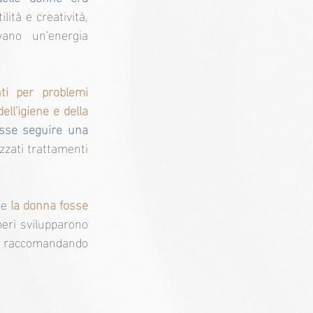
ità e creatività, 
ano un'energia 
ti per problemi 
ll'igiene e della 
sse seguire una 
zzati trattamenti 
he 
la donna fosse 
eri svilupparono 
ne, raccomandando