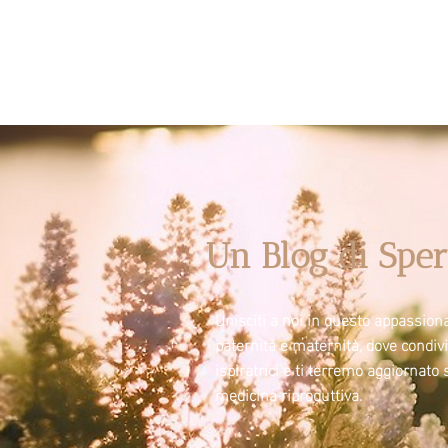
Un Blog di Sper
Unisciti a noi in questo appassiona
paternità e maternità, dove condi
ispiratrici e ti terremo aggiornato 
medicina riproduttiva.