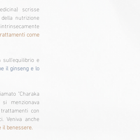
dicina) scrisse 
della nutrizione 
 intrinsecamente 
trattamenti come 
ull'equilibrio e 
e il ginseng e lo 
hiamato "Charaka 
 si menzionava 
trattamenti con 
. Veniva anche 
e il benessere.