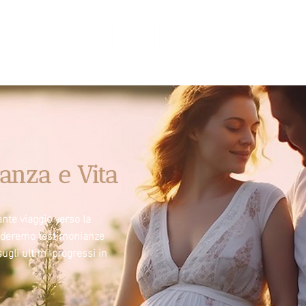
anza e Vita
nte viaggio verso la
videremo testimonianze
sugli ultimi progressi in