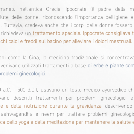
aneo, nell'antica Grecia, Ippocrate (il padre della me
te delle donne, riconoscendo l'importanza dell'igiene e 
. Tuttavia, credeva anche che i corpi delle donne fossero
e richiedeva un 
trattamento speciale. Ippocrate consigliava 
chi caldi e freddi sul bacino per alleviare i dolori mestruali.
ani come la Cina, la medicina tradizionale si concentrava s
venivano utilizzati trattamenti a base 
di erbe e piante com
roblemi ginecologici.
00 a.C. - 500 d.C.), usavano un testo medico ayurvedico c
vano descritti trattamenti per problemi ginecologici e
ene e della nutrizione durante la gravidanza, 
descrivendo 
ashwagandha e neem per trattare problemi ginecologici
ica dello yoga e della meditazione per mantenere la salute 