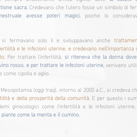
tione sacra.
 Credevano che l'utero fosse un simbolo di fertil
estruale avesse poteri magici,
 poiché lo considerav
 si fermavano solo lì e sviluppavano anche 
trattamen
ertilità e le infezioni uterine, e credevano nell'importanza de
to.
 Per trattare l'infertilità, 
si riteneva che la donna dove
vino rosso, e per trattare le infezioni uterine,
 venivano utili
e come cipolla e aglio.
 Mesopotamia (oggi Iraq), intorno al 2000 a.C., si credeva c
tilità e della prosperità della comunità.
 E per questo i sum
emi ginecologici come l'infertilità e le infezioni uteri
e piante come la menta e il cumino.