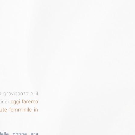
 gravidanza e il 
indi 
oggi faremo 
te femminile in 
delle donne era 