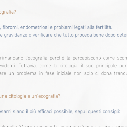
ografia?
 fibromi, endometriosi e problemi legati alla fertilità.
re gravidanze o verificare che tutto proceda bene dopo dete
imandano l’ecografia perché la percepiscono come scomo
identi. Tuttavia, come la citologia, il suo principale pun
care un problema in fase iniziale non solo ci dona tranqu
na citologia e un’ecografia?
sami siano il più efficaci possibile, segui questi consigli:
ali nelle 24 ore precedenti l’esame: ciò può aiutare a preven