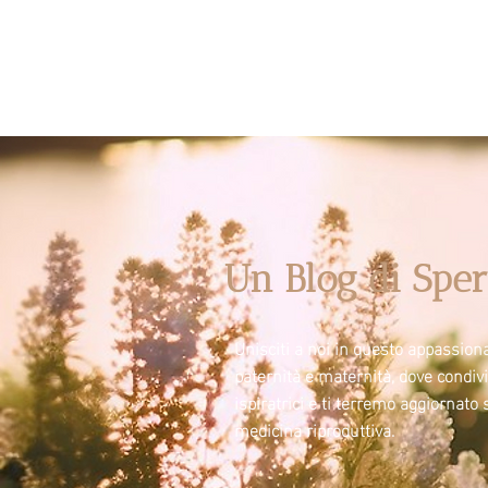
Un Blog di Sper
Unisciti a noi in questo appassiona
paternità e maternità, dove condi
ispiratrici e ti terremo aggiornato 
medicina riproduttiva.