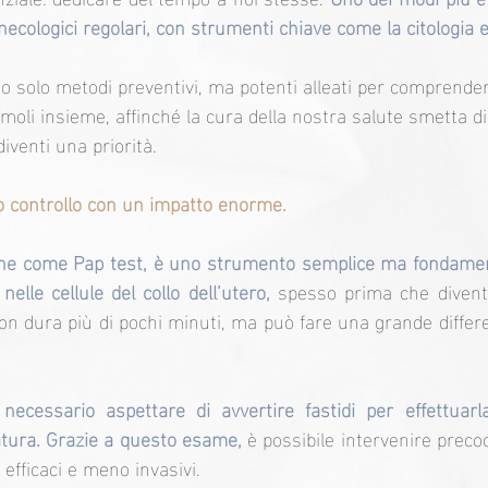
necologici regolari, con strumenti chiave come la citologia e 
 solo metodi preventivi, ma potenti alleati per comprende
amoli insieme, affinché la cura della nostra salute smetta d
iventi una priorità.
lo controllo con un impatto enorme.
nche come Pap test, è uno strumento semplice ma fondament
elle cellule del collo dell’utero, 
spesso prima che diventi
n dura più di pochi minuti, ma può fare una grande differe
ecessario aspettare di avvertire fastidi per effettuarla.
atura. Grazie a questo esame,
 è possibile intervenire prec
 efficaci e meno invasivi.