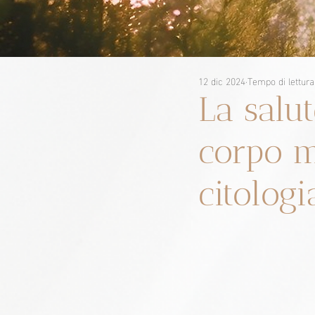
12 dic 2024
Tempo di lettura
La salut
corpo me
citologi