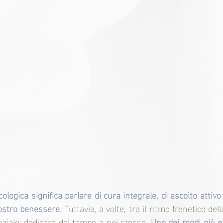
ologica significa parlare di cura integrale, di ascolto attivo
nostro benessere. 
Tuttavia, a volte, tra il ritmo frenetico dell
ziale: dedicare del tempo a noi stesse. 
Uno dei modi più eff