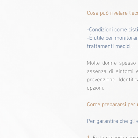
Cosa può rivelare l’ec
-Condizioni come cisti,
-È utile per monitora
trattamenti medici.
Molte donne spesso r
assenza di sintomi ev
prevenzione. Identifi
opzioni.
Come prepararsi per u
Per garantire che gli e
1.
 Evita rapporti vagin