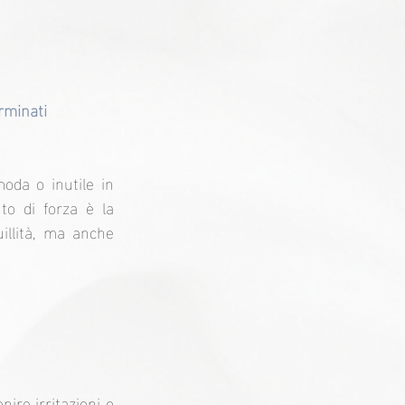
rminati 
da o inutile in 
to di forza è la 
illità, ma anche 
ire irritazioni o 