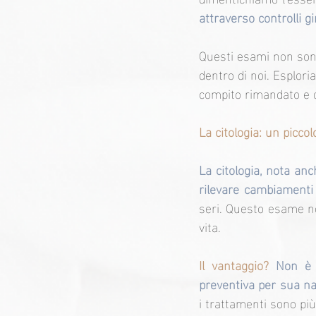
attraverso controlli gi
Questi esami non sono
dentro di noi. Esplori
compito rimandato e d
La citologia: un picco
La citologia, nota a
rilevare cambiamenti n
seri. Questo esame no
vita.
Il vantaggio?
Non è n
preventiva per sua n
i trattamenti sono più