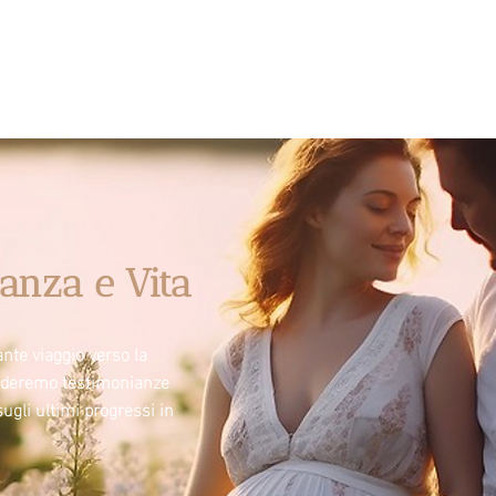
anza e Vita
nte viaggio verso la
videremo testimonianze
sugli ultimi progressi in