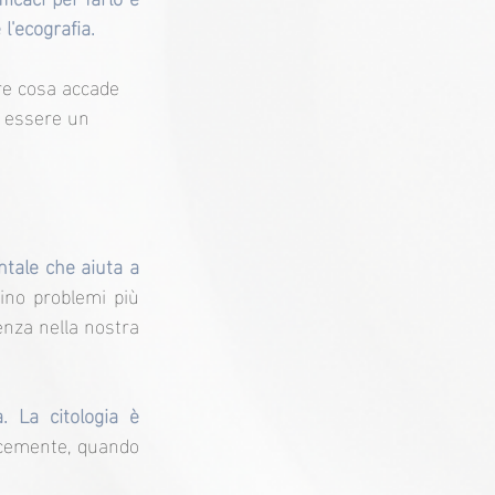
l'ecografia.
re cosa accade 
i essere un 
ale che aiuta a 
no problemi più 
nza nella nostra 
 La citologia è 
ocemente, quando 