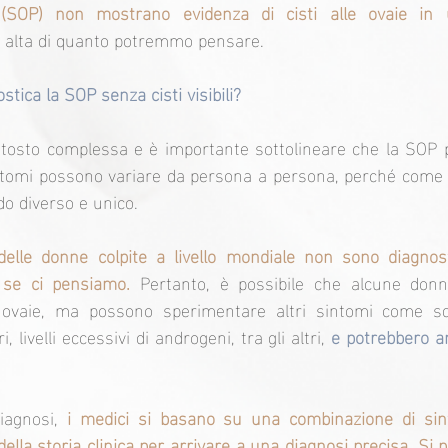
co (SOP) non mostrano evidenza di cisti alle ovaie in u
ù alta di quanto potremmo pensare.
stica la SOP senza cisti visibili?
ttosto complessa e è importante sottolineare che la SOP p
intomi possono variare da persona a persona, perché come
o diverso e unico.
elle donne colpite a livello mondiale non sono diagnosti
 se ci pensiamo.
 Pertanto, è possibile che alcune don
e ovaie, ma possono sperimentare altri sintomi come squi
 livelli eccessivi di androgeni, tra gli altri, 
e potrebbero a
iagnosi, 
i medici si basano su una combinazione di sinto
ella storia clinica per arrivare a una diagnosi precisa. Si p