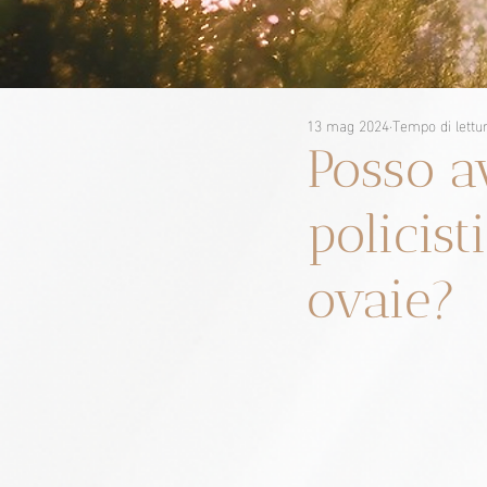
13 mag 2024
Tempo di lettu
Posso a
policist
ovaie?