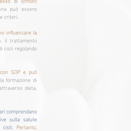
cesso di ormoni 
nna può essere 
 criteri.
o influenzare la 
, il trattamento 
 cisti regolando 
 con SOP e può 
a formazione di 
ttraverso dieta, 
tari comprendano 
ve sulla salute 
cisti.
Pertanto, 