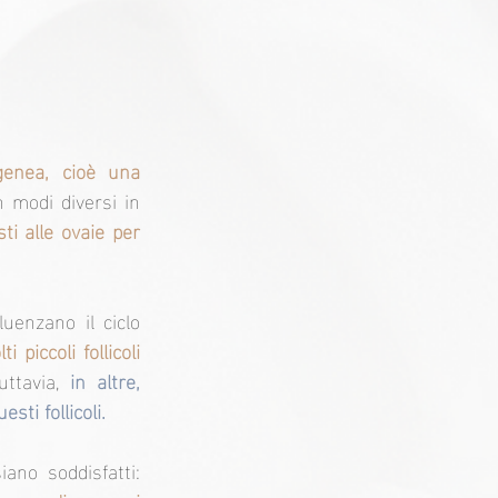
enea, cioè una 
 modi diversi in 
i alle ovaie per 
uenzano il ciclo 
piccoli follicoli 
ttavia, 
in altre, 
ti follicoli.
 richiedono che almeno due dei seguenti tre criteri siano soddisfatti: 