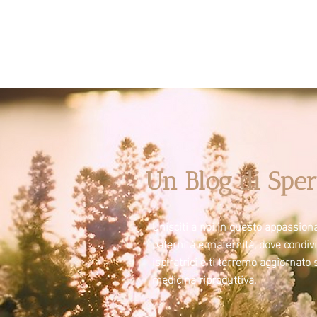
Un Blog di Sper
Unisciti a noi in questo appassiona
paternità e maternità, dove condi
ispiratrici e ti terremo aggiornato 
medicina riproduttiva.