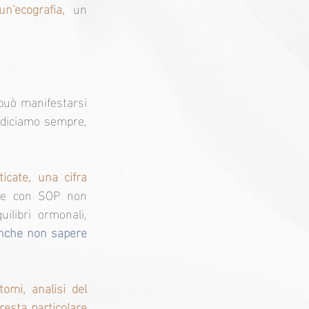
n'ecografia,
 un 
uò manifestarsi 
 diciamo sempre, 
cate, una cifra 
ne con SOP non 
libri ormonali, 
nche non sapere 
mi, analisi del 
resta particolare 