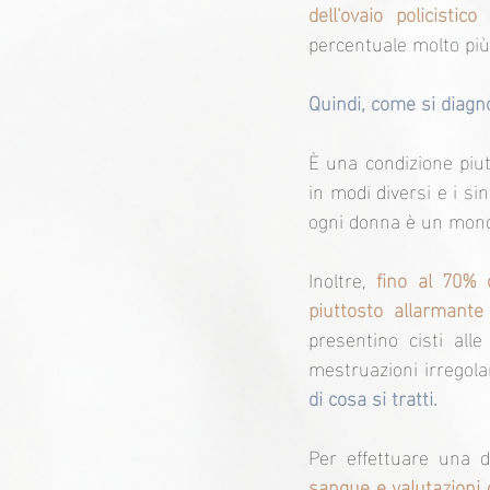
dell'ovaio policisti
percentuale molto pi
Quindi, come si diagno
È una condizione piu
in modi diversi e i s
ogni donna è un mond
Inoltre, 
fino al 70% d
piuttosto allarmante
presentino cisti all
mestruazioni irregolari,
di cosa si tratti.
Per effettuare una d
sangue e valutazioni d