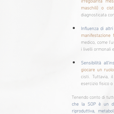
irregolarità me
maschili) o cist
diagnosticata con
Influenza di altri 
manifestazione f
medico, come l'us
i livelli ormonali
Sensibilità all'in
giocare un ruolo
cisti. Tuttavia, 
esercizio fisico 
Tenendo conto di tutto
che la SOP è un dis
riproduttiva, metabo