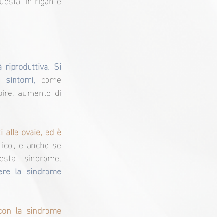
esta intrigante 
iproduttiva. Si 
 sintomi,
 come 
pire, aumento di 
alle ovaie, ed è 
ico", e anche se 
esta sindrome, 
ere la sindrome 
con la sindrome 