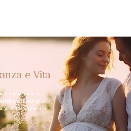
anza e Vita
nte viaggio verso la
videremo testimonianze
sugli ultimi progressi in