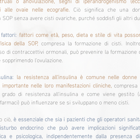
struali o anovulazione, segni di iperandrogenismo (ec
i alle ovaie nelle ecografie.
 Ciò significa che una do
 SOP senza avere cisti ovariche, purché soddisfi gli altri due
fattori:
fattori come età, peso, dieta e stile di vita posson
isica della SOP,
 compresa la formazione di cisti. Inoltre
o di contraccettivi ormonali, può prevenire la formazione di
 e sopprimendo l'ovulazione.
sulina:
la resistenza all'insulina è comune nelle donne
 importante nelle loro manifestazioni cliniche, 
compresa l
il grado di resistenza all'insulina e come viene gestito (a
o farmaci) può influenzare se si sviluppano o meno cisti.
 ciò, 
è essenziale che sia i pazienti che gli operatori sani
turbo endocrino che può avere implicazioni significati
lica e psicologica, indipendentemente dalla presenza di 