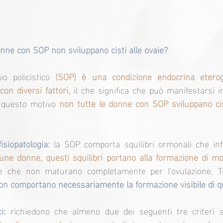
nne con SOP non sviluppano cisti alle ovaie?
io policistico 
(SOP) è una condizione endocrina eterog
on diversi fattori,
 il che significa che può manifestarsi in
 questo motivo 
non tutte le donne con SOP sviluppano cist
fisiopatologia:
 la SOP comporta squilibri ormonali che infl
une donne, questi squilibri portano alla formazione di molti 
ie che non maturano completamente per l'ovulazione. Tu
non comportano necessariamente la formazione visibile di ques
i: