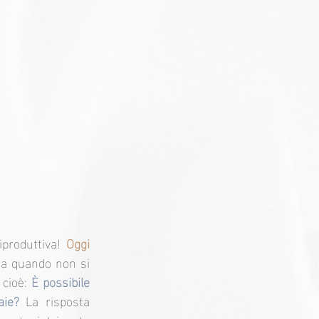
produttiva! 
Oggi 
 a quando non si 
cioè:
 È possibile 
aie?
 La risposta 