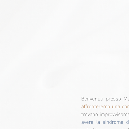
Benvenuti presso Mate
affronteremo una do
trovano improvvisamen
avere la sindrome de