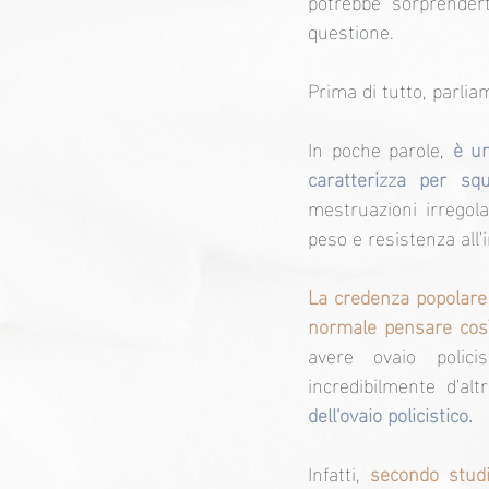
potrebbe sorprendert
questione.
Prima di tutto, parlia
In poche parole, 
è un
caratterizza per sq
mestruazioni irregola
peso e resistenza all'
La credenza popolare 
normale pensare così
avere ovaio polici
incredibilmente d'alt
dell'ovaio policistico.
Infatti, 
secondo studi