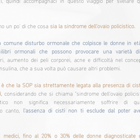
i, quindi accompagnaci in questo viaggio per svelare qu
mo un po' di che cosa 
sia la sindrome dell'ovaio policistico.
 comune disturbo ormonale che colpisce le donne in età r
uilibri ormonali che possono provocare una varietà di
ri, aumento dei peli corporei, acne e difficoltà nel conce
insulina, che a sua volta può causare altri problemi.
è che la SOP sia strettamente legata alla presenza di cisti 
,
 considerando che si chiama "sindrome dell'ovaio policist
stico non significa necessariamente soffrire di qu
ro canto, 
l'assenza di cisti non ti esclude dal poter av
 medici, fino al 20% o 30% delle donne diagnosticate 