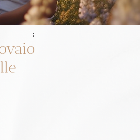
'ovaio
lle