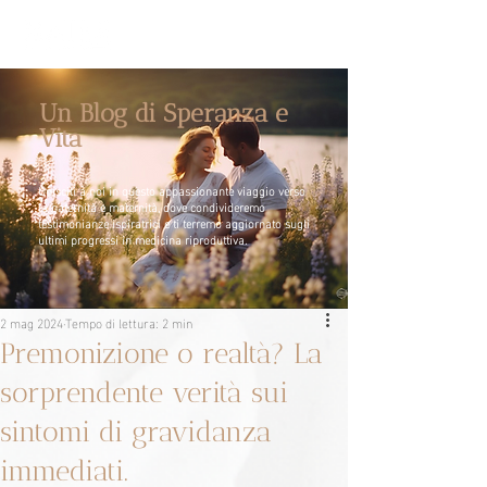
Un Blog di Speranza e
Vita
Unisciti a noi in questo appassionante viaggio verso
la paternità e maternità, dove condivideremo
testimonianze ispiratrici e ti terremo aggiornato sugli
ultimi progressi in medicina riproduttiva.
2 mag 2024
Tempo di lettura: 2 min
Premonizione o realtà? La
sorprendente verità sui
sintomi di gravidanza
immediati.