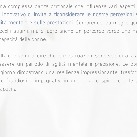
una complessa danza ormonale che influenza vari aspetti d
innovativo ci invita a riconsiderare le nostre percezioni su
lità mentale e sulle prestazioni.
 Comprendendo meglio quest
vecchi stigmi, ma si apre anche un percorso verso una ma
capacità delle donne.
lta che sentirai dire che le mestruazioni sono solo una fase d
sere un periodo di agilità mentale e precisione. Le do
i giorno dimostrano una resilienza impressionante, trasf
 fastidiosi o impegnativi in una forza o spinta che le a
capacità.