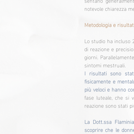
sentano generalment
notevole chiarezza me
Metodologia e risultat
Lo studio ha incluso 
di reazione e precisio
giorni. Parallelament
sintomi mestruali.
I risultati sono sta
fisicamente e mentalm
più veloci e hanno co
fase luteale, che si 
reazione sono stati più
La Dott.ssa Flaminia