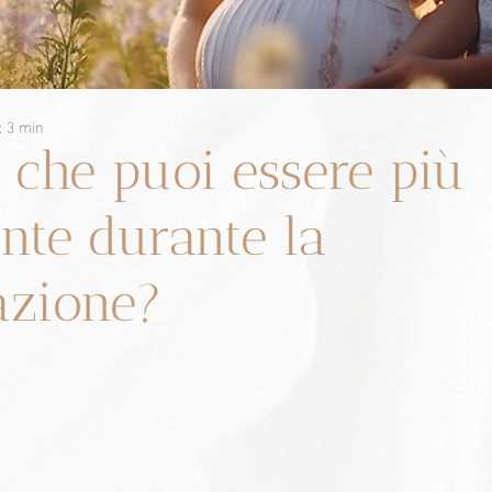
: 3 min
 che puoi essere più
ente durante la
azione?