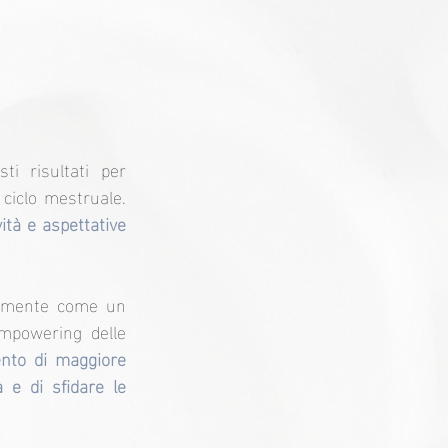
i risultati per 
comprendere meglio come cambiano i corpi e i cervelli delle donne durante il ciclo mestruale. 
tà e aspettative 
camente come un 
mpowering delle 
to di maggiore 
e di sfidare le 