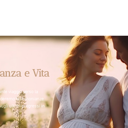
anza e Vita
nte viaggio verso la
videremo testimonianze
sugli ultimi progressi in