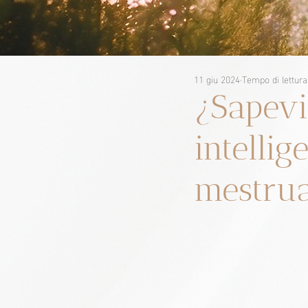
11 giu 2024
Tempo di lettura
¿Sapevi
intellig
mestru