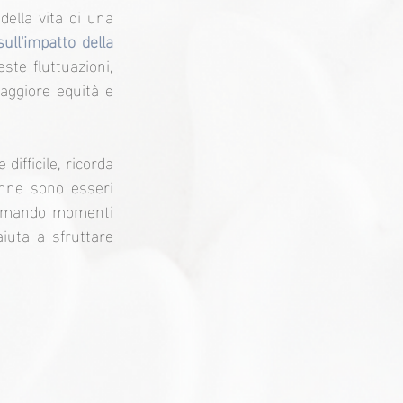
ella vita di una 
ll'impatto della 
e fluttuazioni, 
ggiore equità e 
ifficile, ricorda 
nne sono esseri 
ormando momenti 
iuta a sfruttare 