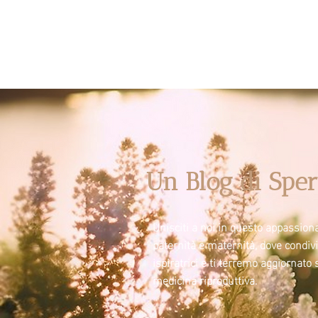
Un Blog di Sper
Unisciti a noi in questo appassiona
paternità e maternità, dove condi
ispiratrici e ti terremo aggiornato 
medicina riproduttiva.