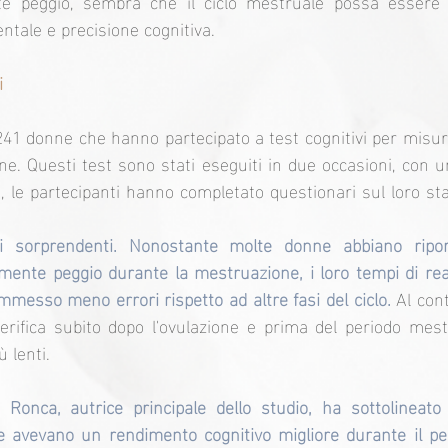
e peggio, sembra che il ciclo mestruale possa essere
ntale e precisione cognitiva.
i
241 donne che hanno partecipato a test cognitivi per misura
ne. Questi test sono stati eseguiti in due occasioni, con un
e, le partecipanti hanno completato questionari sul loro sta
ti sorprendenti. Nonostante molte donne abbiano riport
ente peggio durante la mestruazione, i loro tempi di rea
mmesso meno errori rispetto ad altre fasi del ciclo. 
Al cont
verifica subito dopo l'ovulazione e prima del periodo mestr
 lenti.
 Ronca, autrice principale dello studio, ha sottolineato 