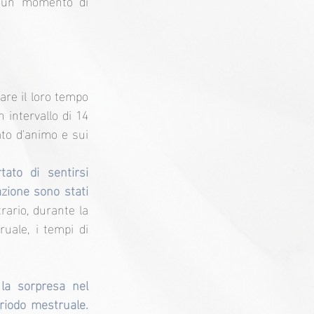
 un momento di 
re il loro tempo 
 intervallo di 14 
to d'animo e sui 
ato di sentirsi 
zione sono stati 
rario, durante la 
uale, i tempi di 
la sorpresa nel 
scoprire che le donne avevano un rendimento cognitivo migliore durante il periodo mestruale. 