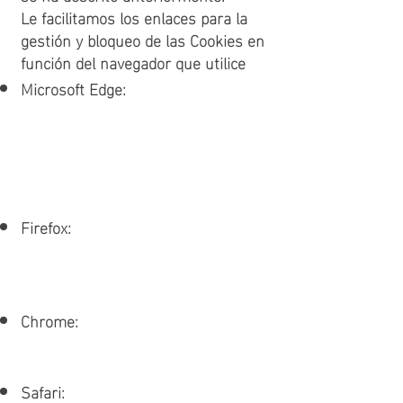
Le facilitamos los enlaces para la
gestión y bloqueo de las Cookies en
función del navegador que utilice
Microsoft Edge:
https://support.microsoft.com/en-
us/office/delete-cookies-in-
microsoft-edge-63947406-40ac-
c3b8-57b9-2a946a29ae09?ui=en-
us&rs=en-us&ad=us
Firefox:
https://support.mozilla.org/en-
US/kb/clear-cookies-and-site-data-
firefox
Chrome:
https://support.google.com/chrome
/answer/95647?hl=en
Safari: