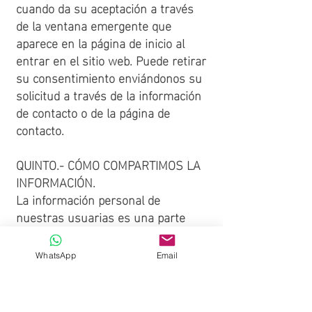
cuando da su aceptación a través
de la ventana emergente que
aparece en la página de inicio al
entrar en el sitio web. Puede retirar
su consentimiento enviándonos su
solicitud a través de la información
de contacto o de la página de
contacto.
QUINTO.- CÓMO COMPARTIMOS LA
INFORMACIÓN.
La información personal de
nuestras usuarias es una parte
importante y fundamental de
nuestro negocio. En ningún caso
WhatsApp
Email
venderemos o compartiremos
información con terceros que no
haya sido previamente autorizada