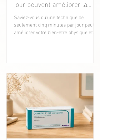
jour peuvent améliorer la
santé hormonale, la fertilité
Saviez-vous qu'une technique de
seulement cinq minutes par jour peut
et le bien-être féminin.
améliorer votre bien-être physique et
émotionnel ?