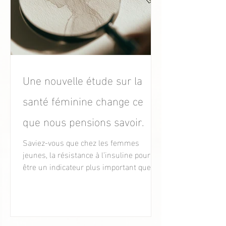
Une nouvelle étude sur la
santé féminine change ce
que nous pensions savoir.
Saviez-vous que chez les femmes
jeunes, la résistance à l’insuline pourrait
être un indicateur plus important que le
cholestérol pour la santé
cardiovasculaire ?