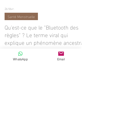
26 févr.
Santé Menstruelle
Qu'est-ce que le "Bluetooth des
règles" ? Le terme viral qui
explique un phénomène ancestral.
WhatsApp
Email
T'est-il déjà arrivé de commencer à vivre avec ta
meilleure amie et, après quelques mois, d'avoir tes
règles le même jour ?