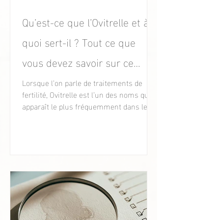
Qu’est-ce que l’Ovitrelle et à
quoi sert-il ? Tout ce que
vous devez savoir sur ce
médicament de fertilité.
Lorsque l’on parle de traitements de
fertilité, Ovitrelle est l’un des noms qui
apparaît le plus fréquemment dans les
cliniques de procréation médicalement
assistée.