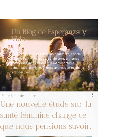
Un Blog de Esperanza y
Vida
Únete a nosotros en este apasionante viaje hacia la
paternidad y maternidad, donde compartiremos
testimonios inspiradores y te mantendremos
actualizado sobre los últimos avances en medicina
reproductiva.
19 juin
5 min de lecture
Une nouvelle étude sur la
santé féminine change ce
que nous pensions savoir.