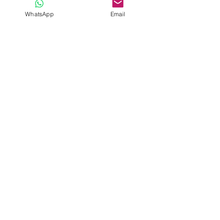
WhatsApp
Email
Post recenti
Mostra tutti