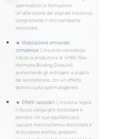
spermatozoi in formazione. 
Un'alterazione del segnale insulinico 
compromette il microambiente 
testicolare.
🔹
 Modulazione ormonale 
complessa:
 L'insulino-resistenza 
riduce la produzione di SHBG (Sex 
Hormone Binding Globulin), 
aumentando gli estrogeni a scapito 
del testosterone, con un effetto 
domino sulla spermatogenesi.
🔹 
Effetti vascolari:
 L'insulina regola 
il flusso sanguigno testicolare e 
penieno. Un suo squilibrio può 
causare microischemia testicolare e 
disfunzione erettile, problemi 
spesso sottovalutati nell'infertilità di 