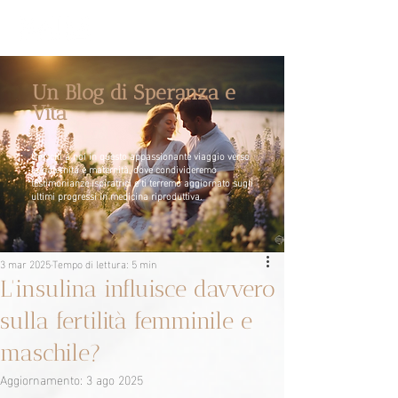
Un Blog di Speranza e
Vita
Unisciti a noi in questo appassionante viaggio verso
la paternità e maternità, dove condivideremo
testimonianze ispiratrici e ti terremo aggiornato sugli
ultimi progressi in medicina riproduttiva.
3 mar 2025
Tempo di lettura: 5 min
L'insulina influisce davvero
sulla fertilità femminile e
maschile?
Aggiornamento:
3 ago 2025