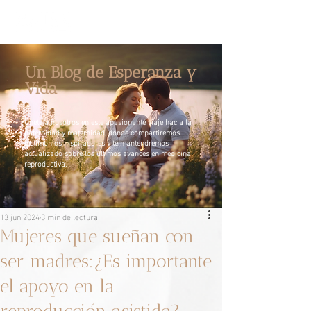
Un Blog de Esperanza y
Vida
Únete a nosotros en este apasionante viaje hacia la
paternidad y maternidad, donde compartiremos
testimonios inspiradores y te mantendremos
actualizado sobre los últimos avances en medicina
reproductiva.
13 jun 2024
3 min de lectura
Mujeres que sueñan con
ser madres:¿Es importante
el apoyo en la