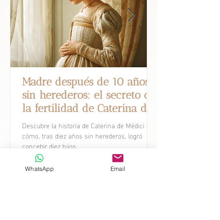
Madre después de 10 años
sin herederos: el secreto de
la fertilidad de Caterina de
Médici.
Descubre la historia de Caterina de Médici y
cómo, tras diez años sin herederos, logró
concebir diez hijos.
WhatsApp
Email
Avances Científicos