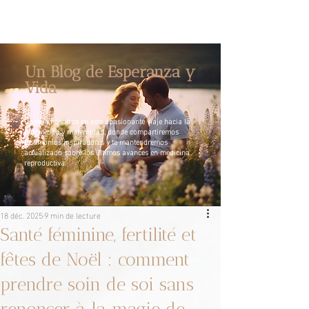
Un Blog de Esperanza y
Vida
Únete a nosotros en este apasionante viaje hacia la
paternidad y maternidad, donde compartiremos
testimonios inspiradores y te mantendremos
actualizado sobre los últimos avances en medicina
reproductiva.
18 déc. 2025
9 min de lecture
Santé féminine, fertilité et
fêtes de Noël : comment
prendre soin de soi sans