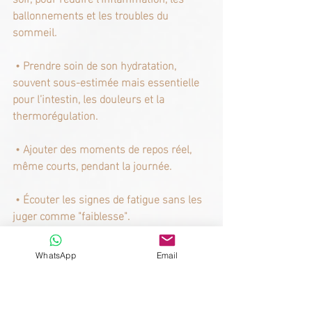
ballonnements et les troubles du 
sommeil.
 • Prendre soin de son hydratation, 
souvent sous-estimée mais essentielle 
pour l’intestin, les douleurs et la 
thermorégulation.
 • Ajouter des moments de repos réel, 
même courts, pendant la journée.
 • Écouter les signes de fatigue sans les 
juger comme "faiblesse".
La ménopause ne prive pas Noël de 
WhatsApp
Email
valeur, ni de féminité. Elle demande 
simplement une manière différente de la 
vivre, avec plus d’écoute et moins de 