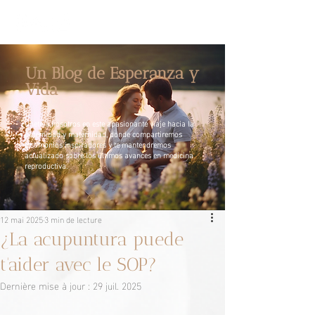
Un Blog de Esperanza y
Vida
Únete a nosotros en este apasionante viaje hacia la
paternidad y maternidad, donde compartiremos
testimonios inspiradores y te mantendremos
actualizado sobre los últimos avances en medicina
reproductiva.
12 mai 2025
3 min de lecture
¿La acupuntura puede
t'aider avec le SOP?
Dernière mise à jour :
29 juil. 2025