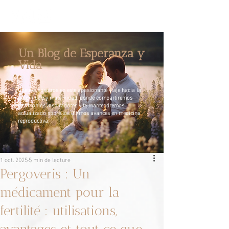
Un Blog de Esperanza y
Vida
Únete a nosotros en este apasionante viaje hacia la
paternidad y maternidad, donde compartiremos
testimonios inspiradores y te mantendremos
actualizado sobre los últimos avances en medicina
reproductiva.
1 oct. 2025
5 min de lecture
Pergoveris : Un
médicament pour la
fertilité : utilisations,