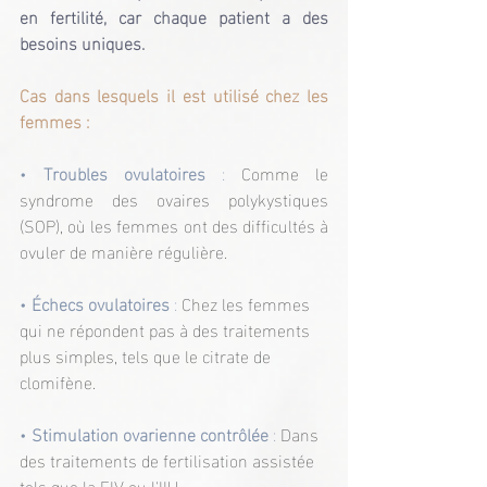
en fertilité, car chaque patient a des 
besoins uniques. 
Cas dans lesquels il est utilisé chez les 
femmes : 
• 
Troubles ovulatoires
 :
 Comme le 
syndrome des ovaires polykystiques 
(SOP), où les femmes ont des difficultés à 
ovuler de manière régulière.
• 
Échecs ovulatoires
 : 
Chez les femmes 
qui ne répondent pas à des traitements 
plus simples, tels que le citrate de 
clomifène.
• 
Stimulation ovarienne contrôlée
 :
 Dans 
des traitements de fertilisation assistée 
tels que la FIV ou l'IIU.