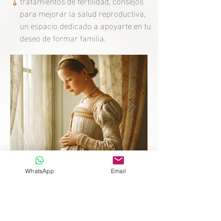
tratamientos de fertilidad, consejos
para mejorar la salud reproductiva,
un espacio dedicado a apoyarte en tu
deseo de formar familia.
Madre después de 10 años
WhatsApp
Email
sin herederos: el secreto de
la fertilidad de Caterina de
Médici.
Descubre la historia de Caterina de Médici y