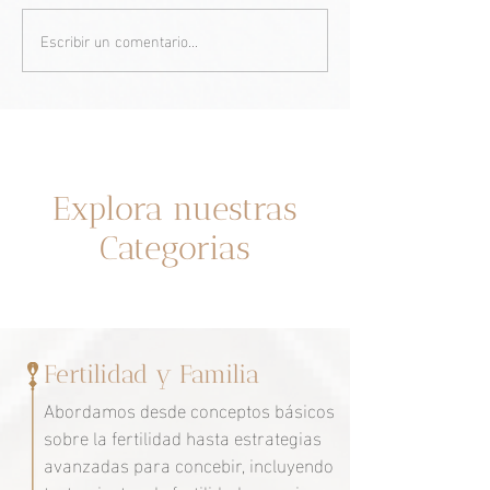
Escribir un comentario...
¿Qué es Ovitrelle y para
Un nuevo estudio
qué sirve? Todo lo que
salud femenina 
necesitas saber sobre este
que creíamos sa
medicamento de fertilidad.
Un espacio dedicado a ti
Explora nuestras
Categorias
Fertilidad y Familia
Abordamos desde conceptos básicos
sobre la fertilidad hasta estrategias
avanzadas para concebir, incluyendo