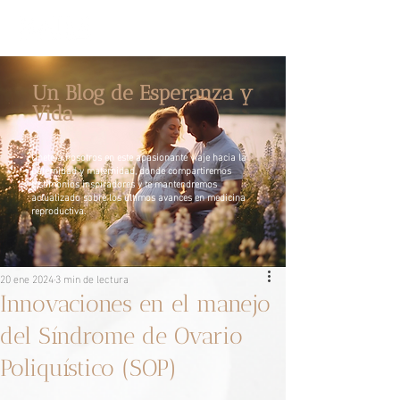
Un Blog de Esperanza y
Vida
Únete a nosotros en este apasionante viaje hacia la
paternidad y maternidad, donde compartiremos
testimonios inspiradores y te mantendremos
actualizado sobre los últimos avances en medicina
reproductiva.
20 ene 2024
3 min de lectura
Innovaciones en el manejo
del Síndrome de Ovario
Poliquístico (SOP)