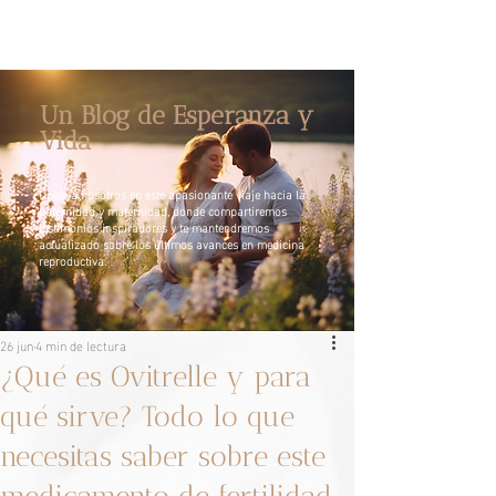
Un Blog de Esperanza y
Vida
Únete a nosotros en este apasionante viaje hacia la
paternidad y maternidad, donde compartiremos
testimonios inspiradores y te mantendremos
actualizado sobre los últimos avances en medicina
reproductiva.
26 jun
4 min de lectura
¿Qué es Ovitrelle y para
qué sirve? Todo lo que
necesitas saber sobre este