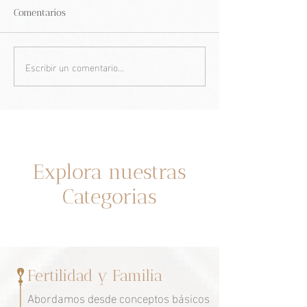
Comentarios
Escribir un comentario...
Lo que toda mujer
Bebés Ozempic: 
debería saber sobre su
fármacos GLP-1 
fertilidad.
adelgazar pueden
en la fertilidad.
Un espacio dedicado a ti
Explora nuestras
Categorias
Fertilidad y Familia
Abordamos desde conceptos básicos