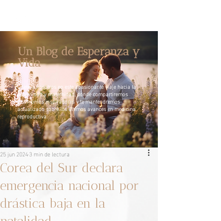
Un Blog de Esperanza y
Vida
Únete a nosotros en este apasionante viaje hacia la
paternidad y maternidad, donde compartiremos
testimonios inspiradores y te mantendremos
actualizado sobre los últimos avances en medicina
reproductiva.
25 jun 2024
3 min de lectura
Corea del Sur declara
emergencia nacional por
drástica baja en la