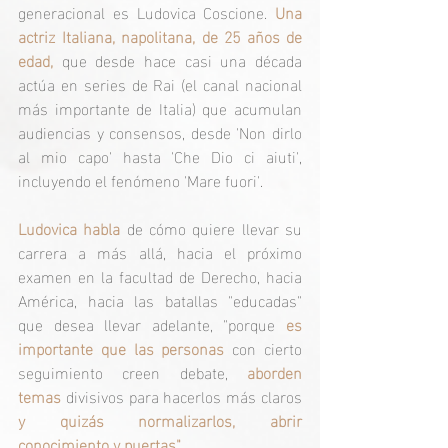
generacional es Ludovica Coscione. 
Una 
actriz Italiana, napolitana, de 25 años de 
edad,
 que desde hace casi una década 
actúa en series de Rai (el canal nacional 
más importante de Italia) que acumulan 
audiencias y consensos, desde 'Non dirlo 
al mio capo' hasta 'Che Dio ci aiuti', 
incluyendo el fenómeno 'Mare fuori'.
Ludovica habla
 de cómo quiere llevar su 
carrera a más allá, hacia el próximo 
examen en la facultad de Derecho, hacia 
América, hacia las batallas "educadas" 
que desea llevar adelante, "porque 
es 
importante que las personas
 con cierto 
seguimiento creen debate, 
aborden 
temas
 divisivos para hacerlos más claros 
y quizás normalizarlos, abrir 
conocimiento y puertas".