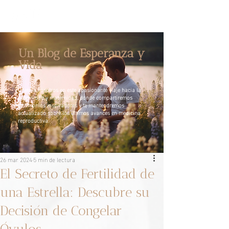
Un Blog de Esperanza y
Vida
Únete a nosotros en este apasionante viaje hacia la
paternidad y maternidad, donde compartiremos
testimonios inspiradores y te mantendremos
actualizado sobre los últimos avances en medicina
reproductiva.
26 mar 2024
5 min de lectura
El Secreto de Fertilidad de
una Estrella: Descubre su
Decisión de Congelar